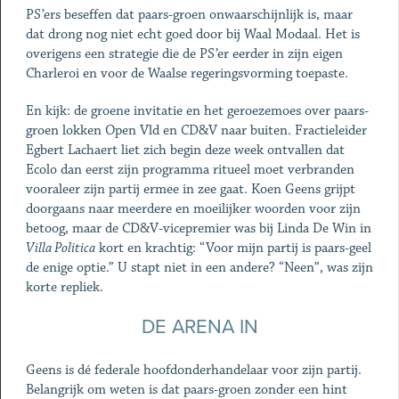
PS’ers beseffen dat paars-groen onwaarschijnlijk is, maar
dat drong nog niet echt goed door bij Waal Modaal. Het is
overigens een strategie die de PS’er eerder in zijn eigen
Charleroi en voor de Waalse regeringsvorming toepaste.
En kijk: de groene invitatie en het geroezemoes over paars-
groen lokken Open Vld en CD&V naar buiten. Fractieleider
Egbert Lachaert liet zich begin deze week ontvallen dat
Ecolo dan eerst zijn programma ritueel moet verbranden
vooraleer zijn partij ermee in zee gaat. Koen Geens grijpt
doorgaans naar meerdere en moeilijker woorden voor zijn
betoog, maar de CD&V-vicepremier was bij Linda De Win in
Villa Politica
kort en krachtig: “Voor mijn partij is paars-geel
de enige optie.” U stapt niet in een andere? “Neen”, was zijn
korte repliek.
DE ARENA IN
Geens is dé federale hoofdonderhandelaar voor zijn partij.
Belangrijk om weten is dat paars-groen zonder een hint