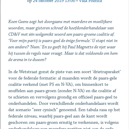
op
24 oktober 2019 15:00
•
Villa Politica
Koen Geens zegt het doorgaans met meerdere en moeilijkere
woorden, maar gisteren schreef de hoofdonderhandelaar van
CD&V met één welgemikt woord een paars-groene coalitie af.
‘Voor mijn partij is paars-geel de énige formule.’ U stapt niet in
een andere? ‘Neen.’ En zo geeft hij Paul Magnette de njet waar
hij tussen de regels naar vraagt. Maar is dat voldoende om hem
de arena in te duwen?
In de Wetstraat gonst de piste van een soort ‘drietrapsraket’
voor de federale formatie: al maanden wordt de paars-gele
coalitie verkend (met PS en N-VA), om binnenkort te
snuffelen aan paars-groen (zonder N-VA) en die coalitie af
te schieten en vervolgens grondig en officieel paars-geel te
onderhandelen. Door verschillende onderhandelaars wordt
dat scenario “zeer cynisch” genoemd. Een tabula rasa op het
federale niveau, waarbij paars-geel aan de kant wordt
geschoven om paars-groen ernstig te verkennen, is volgens
onderhandelaars van meerdere partijen niet aan de orde.