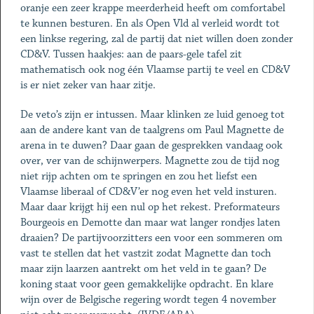
oranje een zeer krappe meerderheid heeft om comfortabel
te kunnen besturen. En als Open Vld al verleid wordt tot
een linkse regering, zal de partij dat niet willen doen zonder
CD&V. Tussen haakjes: aan de paars-gele tafel zit
mathematisch ook nog één Vlaamse partij te veel en CD&V
is er niet zeker van haar zitje.
De veto’s zijn er intussen. Maar klinken ze luid genoeg tot
aan de andere kant van de taalgrens om Paul Magnette de
arena in te duwen? Daar gaan de gesprekken vandaag ook
over, ver van de schijnwerpers. Magnette zou de tijd nog
niet rijp achten om te springen en zou het liefst een
Vlaamse liberaal of CD&V’er nog even het veld insturen.
Maar daar krijgt hij een nul op het rekest. Preformateurs
Bourgeois en Demotte dan maar wat langer rondjes laten
draaien? De partijvoorzitters een voor een sommeren om
vast te stellen dat het vastzit zodat Magnette dan toch
maar zijn laarzen aantrekt om het veld in te gaan? De
koning staat voor geen gemakkelijke opdracht. En klare
wijn over de Belgische regering wordt tegen 4 november