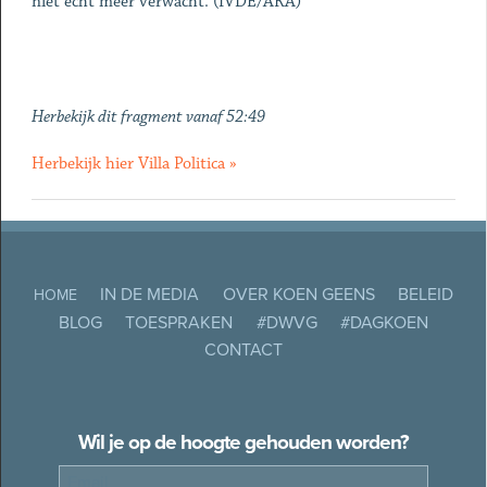
niet echt meer verwacht. (IVDE/ARA)
Herbekijk dit fragment vanaf 52:49
Herbekijk hier Villa Politica »
IN DE MEDIA
OVER KOEN GEENS
BELEID
HOME
BLOG
TOESPRAKEN
#DWVG
#DAGKOEN
CONTACT
Wil je op de hoogte gehouden worden?