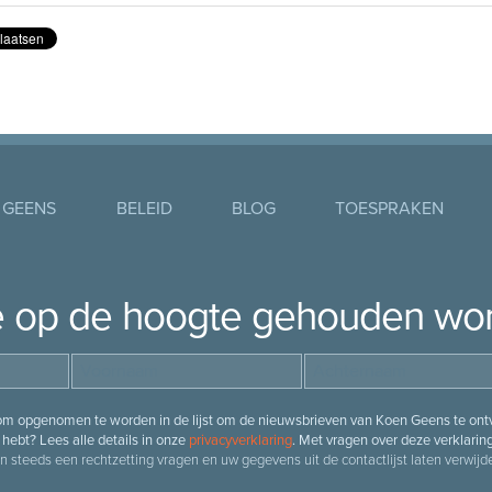
 GEENS
BELEID
BLOG
TOESPRAKEN
je op de hoogte gehouden wo
 om opgenomen te worden in de lijst om de nieuwsbrieven van Koen Geens te ontv
hebt? Lees alle details in onze
privacyverklaring
. Met vragen over deze verklarin
n steeds een rechtzetting vragen en uw gegevens uit de contactlijst laten verwijde