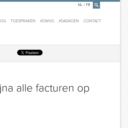
NL
/
FR
×
LOG
TOESPRAKEN
#DWVG
#DAGKOEN
CONTACT
bijna alle facturen op