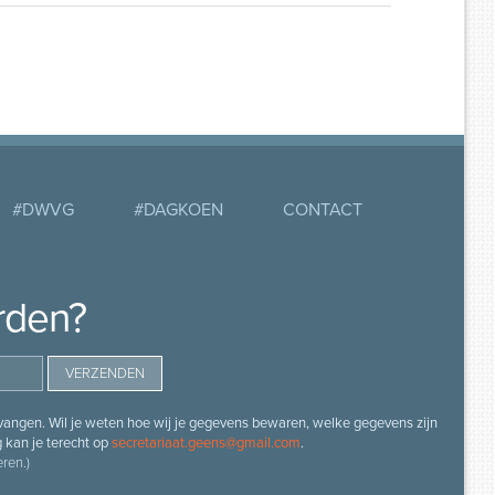
#DWVG
#DAGKOEN
CONTACT
rden?
angen. Wil je weten hoe wij je gegevens bewaren, welke gegevens zijn
g kan je terecht op
secretariaat.geens@gmail.com
.
ren.)