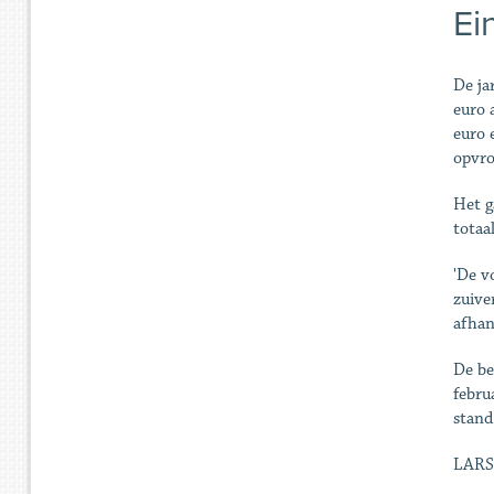
Ein
De ja
euro 
euro 
opvro
Het g
totaa
'De v
zuive
afhan
De be
febru
stand
LARS