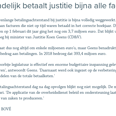
delijk betaalt justitie bijna alle f
renlange betalingsachterstand bij justitie is bijna volledig weggewerk
aan facturen die niet op tijd waren betaald in het correcte boekjaar. 
en op 1 februari dit jaar ging het nog om 3,7 miljoen euro. Dat blijkt
eg bij minister van Justitie Koen Geens (CD&V).
aat dus nog altijd om enkele miljoenen euro's, maar Geens benadruk
lbedrag aan betalingen. In 2018 bedroeg dat 393,4 miljoen euro.
oorbije legislatuur is effectief een enorme budgettaire inspanning g
ren', antwoordt Geens. 'Daarnaast werd ook ingezet op de verbetering
delen van de totale betaalketen.'
talingsachterstand dag na dag opvolgen blijkt nog niet mogelijk. De 
ari. 'De applicatie van de overheidsdienst beleid en ondersteuning laat
 van zaken te produceren.'
 BOVÉ