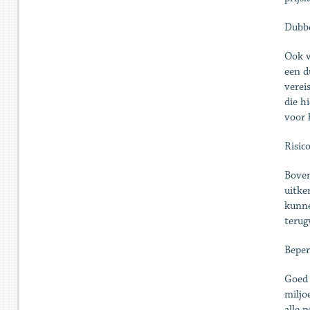
Dubbe
Ook v
een d
verei
die h
voor 
Risic
Boven
uitke
kunne
terug
Beper
Goed 
miljo
alle 