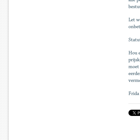
bestu
Let w
onbet
Statu
Hou e
prijs
moet 
eerde
vermo
Frida