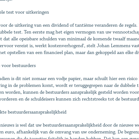
le test voor uitkeringen
oor de uitkering van een dividend of tantième veranderen de regels.
ubbele test. Ten eerste mag het eigen vermogen van uw vennootschap 
st dat alle opeisbare schulden van minimaal de komende twaalf maan
iervoor vereist is, werkt kostenverhogend', stelt Johan Lemmens vast.
het ­opstellen van een financieel plan, maar dan gekoppeld aan elke div
o voor bestuurders
dien is dit niet zomaar een vodje papier, maar schuilt hier een risic
ring in de problemen komt, wordt er teruggegrepen naar de dubbele te
n worden, kunnen de bestuurders aansprakelijk gesteld worden voor
vorderen en de schuldeisers kunnen zich rechtstreeks tot de ­bestuur
kte bestuurders­aansprakelijkheid
nieuws is wel dat uw ­bestuurdersaansprakelijkheid door de nieuwe w
en euro, afhankelijk van de omvang van uw ­onderneming. De begrenzi
personen die de touwtjes feitelijk in handen hebben. Dat kan een gun