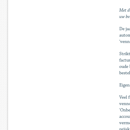
Met de
uw bv
De ja
autom
'venn
Strik
factu
oude 
beste
Eige
Veel 
venno
'Onbe
accou
vermo
prijsk