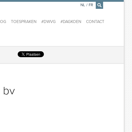
NL
/
FR
×
LOG
TOESPRAKEN
#DWVG
#DAGKOEN
CONTACT
 bv