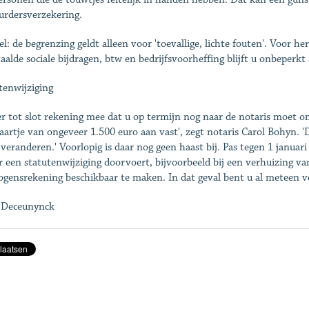
urdersverzekering.
el: de begrenzing geldt ­alleen voor 'toevallige, lichte fouten'. Voor 
aalde sociale bijdragen, btw en bedrijfsvoorheffing blijft u onbeperkt 
tenwijziging
r tot slot rekening mee dat u op termijn nog naar de notaris moet o
kaartje van ongeveer 1.500 euro aan vast', zegt notaris Carol ­Bohyn.
veranderen.' Voorlopig is daar nog geen haast bij. Pas tegen 1 januar
r een statutenwijziging doorvoert, bijvoorbeeld bij een verhuizing 
gensrekening beschikbaar te maken. In dat geval bent u al meteen ­v
 Deceunynck