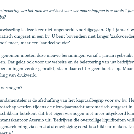
 invoering van het nieuwe wetboek voor ­vennootschappen is er sinds 1 jan
ba?
arwisseling is deze keer niet ongemerkt voorbijgegaan. Op 1 januar
atisch omgezet in een bv. U bent bovendien niet langer 'zaakvoerder',
oot' meer, maar een 'aandeelhouder'.
t genomen moeten deze nieuwe benamingen vanaf 1 januari gebruikt 
ren. Dat geldt ook voor uw website en de belettering van uw bedrijfsvo
benamingen verder gebruikt, staan daar echter geen boetes op. Maar 
lling van drukwerk.
n vermogen?
fundamenteler is de afschaffing van het kapitaalbegrip voor uw bv. He
otschap werden tijdens de nieuwjaarsnacht automatisch omgezet in 
schikbaar betekent dat het eigen vermogen niet meer uitgekeerd ka
ntantskantoor Aternio uit. 'Bedrijven die overtollige liquiditeiten w
gensrekening via een statutenwijziging eerst beschikbaar ­maken. Dat
aartje.'