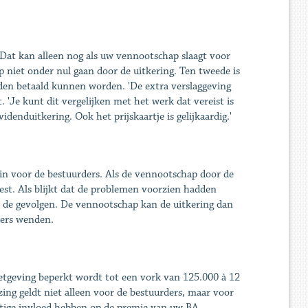
 Dat kan alleen nog als uw vennootschap slaagt voor
niet onder nul gaan door de uitkering. Ten tweede is
den betaald kunnen worden. 'De extra verslaggeving
 'Je kunt dit vergelijken met het werk dat vereist is
idenduitkering. Ook het prijskaartje is gelijkaardig.'
o in voor de bestuurders. Als de vennootschap door de
st. Als blijkt dat de­ problemen voorzien hadden
 de gevolgen. De vennootschap kan de uitkering dan
ders wenden.
etgeving ­beperkt wordt tot een vork van 125.000 à 12
ng geldt niet alleen voor de bestuurders, maar voor
stige ­invloed hebben op de premie van uw BA-