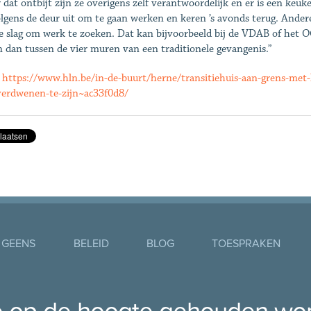
 dat ontbijt zijn ze overigens zelf verantwoordelijk en er is een k
lgens de deur uit om te gaan werken en keren ’s avonds terug. Andere
e slag om werk te zoeken. Dat kan bijvoorbeeld bij de VDAB of het O
n dan tussen de vier muren van een traditionele gevangenis.”
:
https://www.hln.be/in-de-buurt/herne/transitiehuis-aan-grens-me
-verdwenen-te-zijn~ac33f0d8/
 GEENS
BELEID
BLOG
TOESPRAKEN