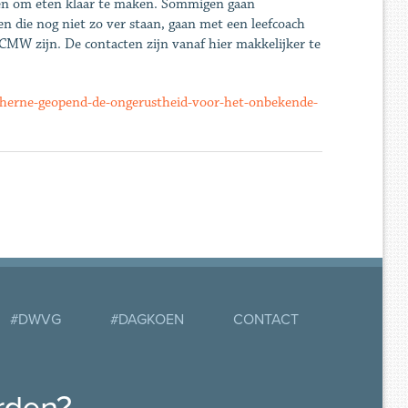
euken om eten klaar te maken. Sommigen gaan
n die nog niet zo ver staan, gaan met een leefcoach
CMW zijn. De contacten zijn vanaf hier makkelijker te
t-herne-geopend-de-ongerustheid-voor-het-onbekende-
#DWVG
#DAGKOEN
CONTACT