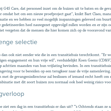
ij G4S Care, dat personeel inzet om de huizen uit te baten en de gev
r omdat het om een nieuw proefproject gaat”, knikt Bart Claes, man
matie en we hebben zo veel mogelijk inspanningen geleverd om buurt
e gedetineerden heel nauwgezet opgevolgd zullen worden en er zijn 
iet vergeten dat de mensen die hier komen zich op de vooravond van 
enge selectie
s dan ook niet eender wie die in een transitiehuis terechtkomt. “Er 
igen engagement en hun vrije wil”, verduidelijkt Koen Geens (CD&V),
p achttien maanden van hun vrijlating bevinden. In een transitiehu
mgeving voor te bereiden op een terugkeer naar de vrije samenleving.
 met de gevangenisdirecteur zal beslissen of iemand recht heeft om n
mbinatie met dit soort huizen zou normaal ook heel weinig risico voo
gverloop
e ziet een dag in een transitiehuis er dan uit? “’s Ochtends staan ze 