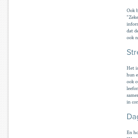
Ook b
“Zeke
infor
dat d
ook n
Str
Het i
hun e
ook o
leefo
samen
in co
Da
En ho