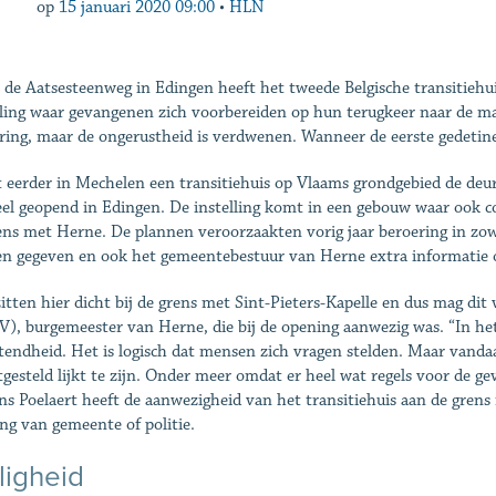
op
15 januari 2020 09:00
•
HLN
 de Aatsesteenweg in Edingen heeft het tweede Belgische transitiehui
lling waar gevangenen zich voorbereiden op hun terugkeer naar de m
ring, maar de ongerustheid is verdwenen. Wanneer de eerste gedetine
 eerder in Mechelen een transitiehuis op Vlaams grondgebied de deure
ieel geopend in Edingen. De instelling komt in een gebouw waar ook c
ens met Herne. De plannen veroorzaakten vorig jaar beroering in zow
n gegeven en ook het gemeentebestuur van Herne extra informatie 
itten hier dicht bij de grens met Sint-Pieters-Kapelle en dus mag dit
), burgemeester van Herne, die bij de opening aanwezig was. “In het 
endheid. Het is logisch dat mensen zich vragen stelden. Maar vanda
tgesteld lijkt te zijn. Onder meer omdat er heel wat regels voor de 
ns Poelaert heeft de aanwezigheid van het transitiehuis aan de grens
ng van gemeente of politie.
ligheid