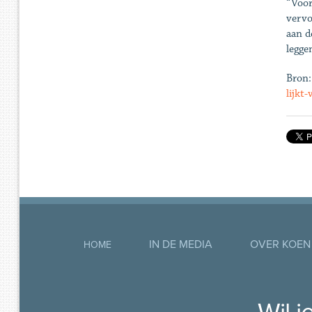
“Voor
vervo
aan d
legge
Bron
lijkt
IN DE MEDIA
OVER KOEN
HOME