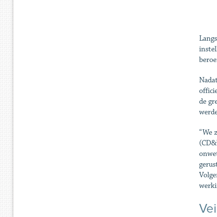
Langs
inste
beroe
Nadat
offic
de gr
werde
“We z
(CD&V
onwet
gerus
Volge
werki
Vei