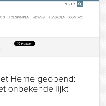
NL
/
FR
×
LOG
TOESPRAKEN
#DWVG
#DAGKOEN
CONTACT
”
 met Herne geopend:
t onbekende lijkt