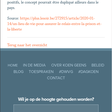
positifs, le concept pourrait être dupliqué ailleurs dans le
pays.
Source:
https://plus.lesoir.be/272915/article/2020-01-
14/un-lieu-de-vie-pour-assurer-le-relais-entre-la-prison-et-
la-liberte
Terug naar het overzicht
IN DE MEDIA
OVER KOEN GEENS
BELEID
HOME
BLOG
TOESPRAKEN
#DWVG
#DAGKOEN
CONTACT
Wil je op de hoogte gehouden worden?