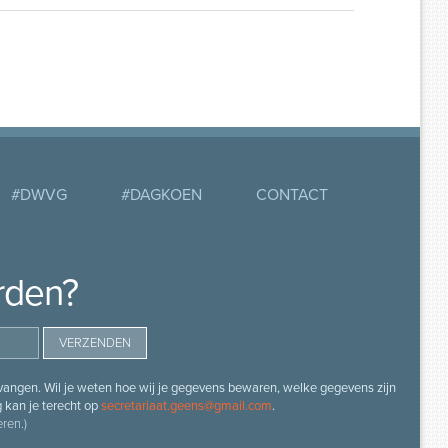
#DWVG
#DAGKOEN
CONTACT
rden?
angen. Wil je weten hoe wij je gegevens bewaren, welke gegevens zijn
g kan je terecht op
secretariaat.geens@gmail.com
.
ren.)