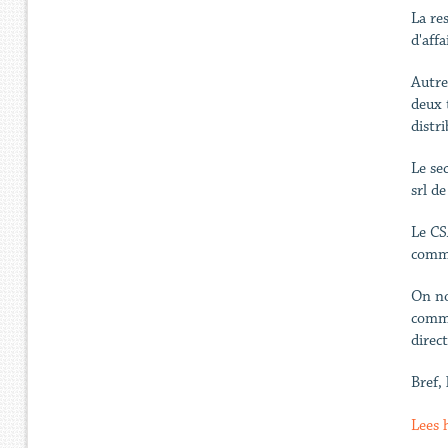
La re
d'affa
Autre
deux t
distr
Le se
srl de
Le CS
comme
On no
comme
direct
Bref,
Lees h