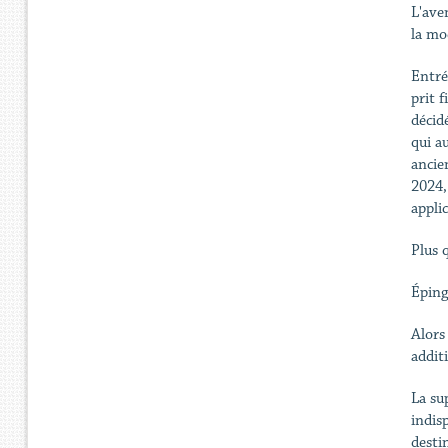
L'ave
la mo
Entré
prit 
décid
qui a
ancie
2024,
applic
Plus 
Éping
Alors
addit
La su
indis
destin