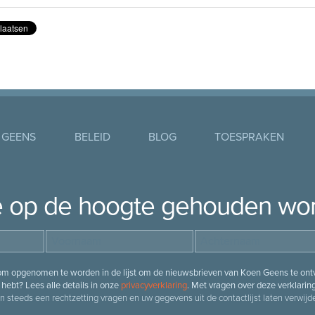
 GEENS
BELEID
BLOG
TOESPRAKEN
je op de hoogte gehouden wo
 om opgenomen te worden in de lijst om de nieuwsbrieven van Koen Geens te ontv
hebt? Lees alle details in onze
privacyverklaring
. Met vragen over deze verklarin
n steeds een rechtzetting vragen en uw gegevens uit de contactlijst laten verwijde