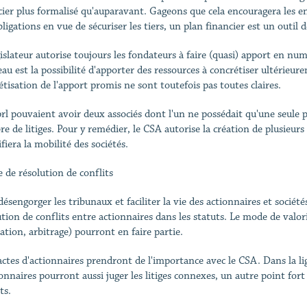
cier plus formalisé qu'auparavant. Gageons que cela encouragera les en
ligations en vue de sécuriser les tiers, un plan financier est un outil 
gislateur autorise toujours les fondateurs à faire (quasi) apport en num
au est la possibilité d'apporter des ressources à concrétiser ultérieur
étisation de l'apport promis ne sont toutefois pas toutes claires.
prl pouvaient avoir deux associés dont l'un ne possédait qu'une seule p
e de litiges. Pour y remédier, le CSA autorise la création de plusieurs 
fiera la mobilité des sociétés.
e de résolution de conflits
désengorger les tribunaux et faciliter la vie des actionnaires et socié
ution de conflits entre actionnaires dans les statuts. Le mode de valo
ation, arbitrage) pourront en faire partie.
actes d'actionnaires prendront de l'importance avec le CSA. Dans la lig
onnaires pourront aussi juger les litiges connexes, un autre point fort p
ts.