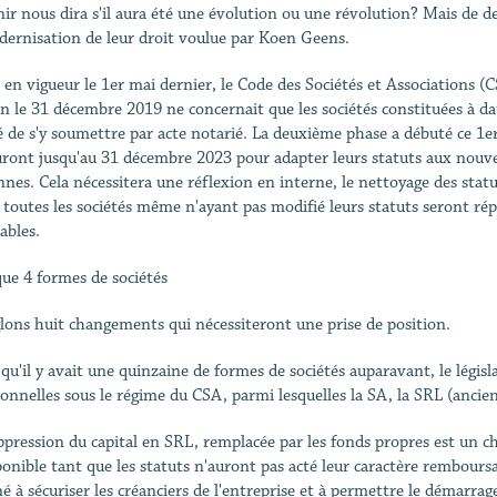
nir nous dira s'il aura été une évolution ou une révolution? Mais de deu
dernisation de leur droit voulue par Koen Geens.
 en vigueur le 1er mai dernier, le Code des Sociétés et Associations (CS
fin le 31 décembre 2019 ne concernait que les sociétés constituées à da
é de s'y soumettre par acte notarié. La deuxième phase a débuté ce 1er 
uront jusqu'au 31 décembre 2023 pour adapter leurs statuts aux nouvel
nnes. Cela nécessitera une réflexion en interne, le nettoyage des statu
 toutes les sociétés même n'ayant pas modifié leurs statuts seront réput
ables.
que 4 formes de sociétés
lons huit changements qui nécessiteront une prise de position.
 qu'il y avait une quinzaine de formes de sociétés auparavant, le législ
ionnelles sous le régime du CSA, parmi lesquelles la SA, la SRL (ancie
ppression du capital en SRL, remplacée par les fonds propres est un c
ponible tant que les statuts n'auront pas acté leur caractère rembours
é à sécuriser les créanciers de l'entreprise et à permettre le démarrage