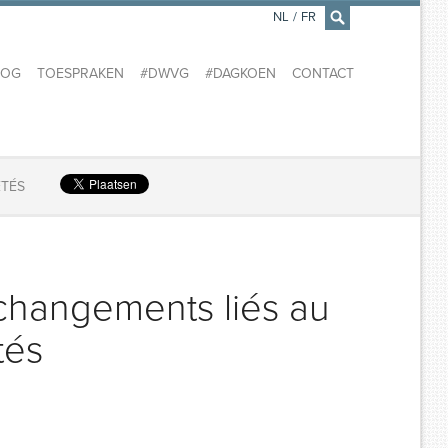
NL
/
FR
×
LOG
TOESPRAKEN
#DWVG
#DAGKOEN
CONTACT
ÉTÉS
 changements liés au
tés