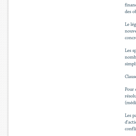
finan
des ob
Le lé
nouve
concr
Les s
nombr
simpli
Claus
Pour 
résol
(médi
Les p
d'acti
confli