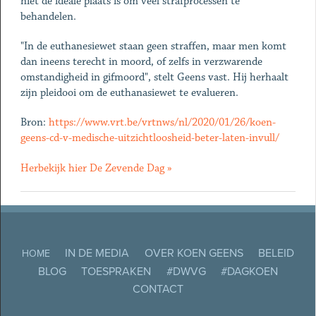
niet de ideale plaats is om veel strafprocessen te
behandelen.
"In de euthanesiewet staan geen straffen, maar men komt
dan ineens terecht in moord, of zelfs in verzwarende
omstandigheid in gifmoord", stelt Geens vast. Hij herhaalt
zijn pleidooi om de euthanasiewet te evalueren.
Bron:
https://www.vrt.be/vrtnws/nl/2020/01/26/koen-
geens-cd-v-medische-uitzichtloosheid-beter-laten-invull/
Herbekijk hier De Zevende Dag »
IN DE MEDIA
OVER KOEN GEENS
BELEID
HOME
BLOG
TOESPRAKEN
#DWVG
#DAGKOEN
CONTACT