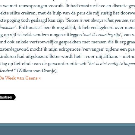
n we met reuzesprongen vooruit. Ik had constructieve en discrete 
rekte stilte creëren, met de hulp van de pers die mij rustig liet doorw
kte poging toch geslaagd kan zijn
“Succes is not always what you see, rea
thusiasm”
. Enthousiast ben ik nog altijd, ik heb veel geleerd over men
g op vijf televisiezenders mogen uitleggen ‘
wat ik ervan begrijp
’, van v
nd ook enkele vertrouwelijke gesprekken met mensen die ik erg graa
 zaterdagavond mocht ik mijn echtgenote ’vervangen’ tijdens een prac
kinderen had uitgekozen. Beter wordt het – voor mij althans – niet me
ijdag op het einde van de persconferentie zei: “
het is niet nodig te hope
iendrai
." (Willem van Oranje)
De Week van Geens »