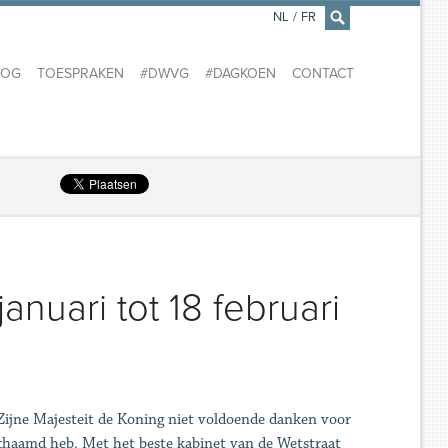
NL
/
FR
×
LOG
TOESPRAKEN
#DWVG
#DAGKOEN
CONTACT
nuari tot 18 februari
 Zijne Majesteit de Koning niet voldoende danken voor
eschaamd heb. Met het beste kabinet van de Wetstraat