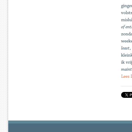
ginge
volst
mislu
of en
zonda
weeke
least
,
klein
ik vr
maint
Lees 