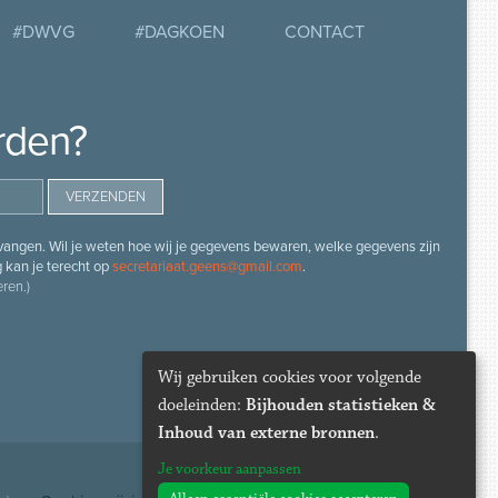
#DWVG
#DAGKOEN
CONTACT
rden?
angen. Wil je weten hoe wij je gegevens bewaren, welke gegevens zijn
g kan je terecht op
secretariaat.geens@gmail.com
.
ren.)
Wij gebruiken cookies voor volgende
doeleinden:
Bijhouden statistieken &
Inhoud van externe bronnen
.
Je voorkeur aanpassen