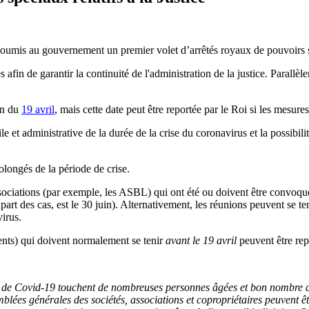
 soumis au gouvernement un premier volet d’arrêtés royaux de pouvoirs 
afin de garantir la continuité de l'administration de la justice. Parallèle
fin du
19 avril
, mais cette date peut être reportée par le Roi si les mesur
et administrative de la durée de la crise du coronavirus et la possibilité, 
olongés de la période de crise.
ssociations (par exemple, les ASBL) qui ont été ou doivent être convoq
upart des cas, est le 30 juin). Alternativement, les réunions peuvent se t
virus.
ents) qui doivent normalement se tenir
avant le 19 avril
peuvent être repo
ie de Covid-19 touchent de nombreuses personnes âgées et bon nombre 
mblées générales des sociétés, associations et copropriétaires peuvent êtr