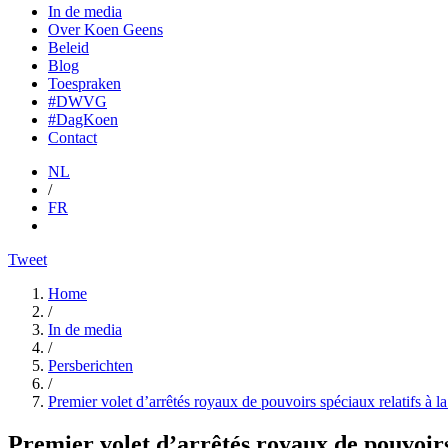
In de media
Over Koen Geens
Beleid
Blog
Toespraken
#DWVG
#DagKoen
Contact
NL
/
FR
Tweet
Home
/
In de media
/
Persberichten
/
Premier volet d’arrêtés royaux de pouvoirs spéciaux relatifs à la
Premier volet d’arrêtés royaux de pouvoirs 