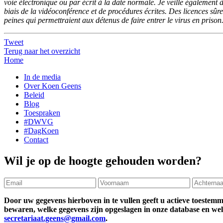
voie électronique ou par écrit à la date normale. Je veille également à
biais de la vidéoconférence et de procédures écrites. Des licences sûres
peines qui permettraient aux détenus de faire entrer le virus en prison
Tweet
Terug naar het overzicht
Home
In de media
Over Koen Geens
Beleid
Blog
Toespraken
#DWVG
#DagKoen
Contact
Wil je op de hoogte gehouden worden?
Door uw gegevens hierboven in te vullen geeft u actieve toestem
bewaren, welke gegevens zijn opgeslagen in onze database en welke
secretariaat.geens@gmail.com
.