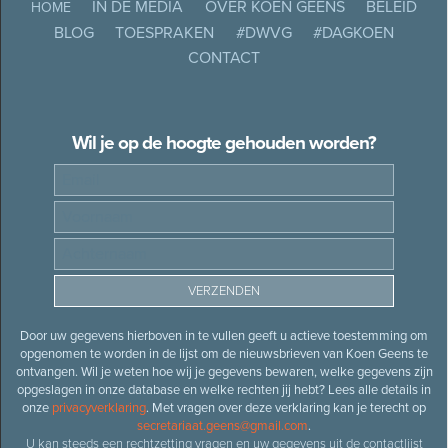
IN DE MEDIA
OVER KOEN GEENS
BELEID
HOME
BLOG
TOESPRAKEN
#DWVG
#DAGKOEN
CONTACT
Wil je op de hoogte gehouden worden?
Door uw gegevens hierboven in te vullen geeft u actieve toestemming om
opgenomen te worden in de lijst om de nieuwsbrieven van Koen Geens te
ontvangen. Wil je weten hoe wij je gegevens bewaren, welke gegevens zijn
opgeslagen in onze database en welke rechten jij hebt? Lees alle details in
onze
privacyverklaring
. Met vragen over deze verklaring kan je terecht op
secretariaat.geens@gmail.com
.
U kan steeds een rechtzetting vragen en uw gegevens uit de contactlijst