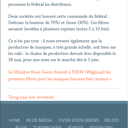
processus le fédéral les distribuera.
Deux sociétés ont honoré cette commande du fédéral :
Deltrian (à hauteur de 70%) et Sioen (30%). Ces filtres
seraient lavables à plusieurs reprises (entre 5 à 10 fois).
Ce n'est pas tout : il nous revient également que la
production de masques, à très grande échelle, soit bien sur
les rails : la chaîne de production devrait être disponible le
28 mai, pour une mise sur le marché dès le 5 juin.
Le Ministre Koen Geens fournit à FERM (Wijgmaal) les
premiers filtres pour les masques buccaux faits maison »
Terug naar het overzicht
IN DE MEDIA
OVER KOEN GEENS
BELEID
HOME
BLOG
TOESPRAKEN
#DWVG
#DAGKOEN