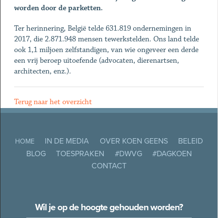
worden door de parketten.
Ter herinnering, België telde 631.819 ondernemingen in
2017, die 2.871.948 mensen tewerkstelden. Ons land telde
ook 1,1 miljoen zelfstandigen, van wie ongeveer een derde
een vrij beroep uitoefende (advocaten, dierenartsen,
architecten, enz.).
Terug naar het overzicht
IN DE MEDIA
OVER KOEN GEENS
BELEID
HOME
BLOG
TOESPRAKEN
#DWVG
#DAGKOEN
CONTACT
Wil je op de hoogte gehouden worden?