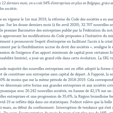
s 12 derniers mois, on a créé 34% d’entreprises en plus en Belgique, grâce 
es sociétés.
e en vigueur le 1er mai 2019, la réforme du Code des sociétés a eu aus
que. Sur les douze derniers mois (à fin avril 2020), 32.707 nouvelles s
 le premier Baromètre des entreprises publié par la Fédération du notar
en approuvant les modifications du Code proposées à l’initiative du m
ément à promouvoir l’esprit d’entreprise en facilitant l’accès à la créa
ment par la flexibilisation accrue du droit des sociétés », souligne 
ession de l’exigence d’un apport minimum de capital pour certaines for
nsabilité limitée), a joué un grand rôle dans cette évolution. La SRL t
ande majorité des nouvelles entreprises ont en effet adopté la forme d
t de constituer son entreprise sans capital de départ. A l’opposé, la s
20% de moins que sur la même période de 2018-2019. Cela correspond 
ver désormais cette forme aux grandes entreprises et aux sociétés cotée
dynamique avec 20.242 nouvelles sociétés, en hausse de 42,1% sur un 
lles entreprises et une progression de 35,6%, la Région bruxelloise f
vid-19 se reflète déjà dans ces statistiques. Fednot relève que la bel
mi-mars, au début du confinement. Interruption de tendance qui s’es