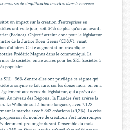
aux mesures de simplification inscrites dans le nouveau
sitôt un impact sur la création d’entreprises en
ociétés ont vu le jour, soit 34% de plus qu’un an avant,
iat (Fednot). Objectif atteint donc pour le législateur
inistre de la Justice Koen Geens (CD&V), visait
tion d’affaires. Cette augmentation «s’explique
le notaire Frédéric Magnus dans le communiqué. La
mes de sociétés, entre autres pour les SRL (sociétés à
rès populaire
e SRL : 96% d’entre elles ont privilégié ce régime qui
ociété anonyme se fait rare: sur les douze mois, on en a
également aux vœux du législateur, qui a prévu de
s. Au niveau des Régions , la Flandre s’est avérée la
an. La Wallonie suit à bonne longueur, avec 7.122
ermant la marche avec 5.343 créations (+9,3%). La crise
le progression du nombre de créations s’est interrompue
t évidemment prolongée durant l’ensemble du mois