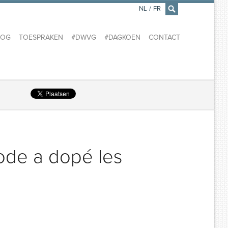
NL
/
FR
×
LOG
TOESPRAKEN
#DWVG
#DAGKOEN
CONTACT
ode a dopé les