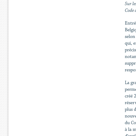
Sur le
Code d
Entré
Belgi
selon
qui, 
précis
notam
suppr
respo
La gr
perme
créé 
réser
plus 
nouve
du Co
à la 