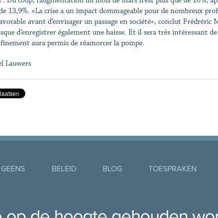
il . Du coup, l’augmentation du mois de mars n’est plus que de 16%, apr
 de 13,9%. «La crise a un impact dommageable pour de nombreux profe
favorable avant d’envisager un passage en société», conclut Frédréric 
sque d’enregistrer également une baisse. Et il sera très intéressant de g
finement aura permis de réamorcer la pompe.
l Lauwers
 GEENS
BELEID
BLOG
TOESPRAKEN
je op de hoogte gehouden wo