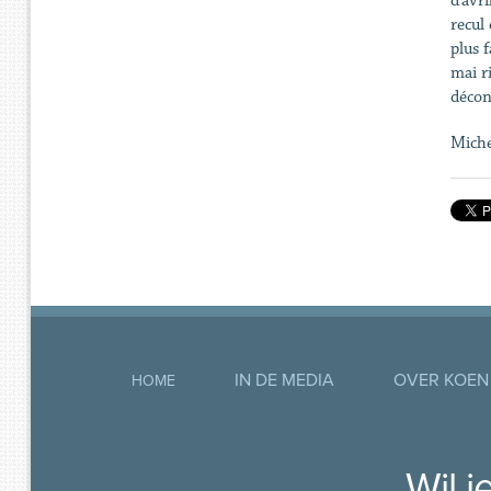
d’avr
recul
plus 
mai ri
décon
Miche
IN DE MEDIA
OVER KOEN
HOME
Wil 