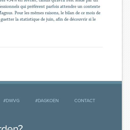
ès +34% en février, tandis qu’avril s’est soldé par un
ssionnels qui préfèrent parfois attendre un contexte
Magnus. Pour les mêmes raisons, le bilan de ce mois de
uetter la statistique de juin, afin de découvrir si le
#DWVG
#DAGKOEN
CONTACT
rden?