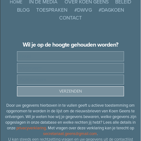
IN DE MEDIA
OVER KOEN GEENS
BELEID
HOME
BLOG
TOESPRAKEN
#DWVG
#DAGKOEN
CONTACT
Wil je op de hoogte gehouden worden?
Door uw gegevens hierboven in te vullen geeft u actieve toestemming om
opgenomen te worden in de lijst om de nieuwsbrieven van Koen Geens te
ontvangen. Wil je weten hoe wij je gegevens bewaren, welke gegevens zijn
opgeslagen in onze database en welke rechten jij hebt? Lees alle details in
onze
privacyverklaring
. Met vragen over deze verklaring kan je terecht op
secretariaat.geens@gmail.com
.
U kan steeds een rechtzetting vragen en uw gegevens uit de contactlijst