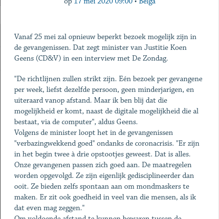
op
17 mei 2020 09:00
•
Belga
Vanaf 25 mei zal opnieuw beperkt bezoek mogelijk zijn in
de gevangenissen. Dat zegt minister van Justitie Koen
Geens (CD&V) in een interview met De Zondag.
"De richtlijnen zullen strikt zijn. Eén bezoek per gevangene
per week, liefst dezelfde persoon, geen minderjarigen, en
uiteraard vanop afstand. Maar ik ben blij dat die
mogelijkheid er komt, naast de digitale mogelijkheid die al
bestaat, via de computer", aldus Geens.
Volgens de minister loopt het in de gevangenissen
"verbazingwekkend goed" ondanks de coronacrisis. "Er zijn
in het begin twee à drie opstootjes geweest. Dat is alles.
Onze gevangenen passen zich goed aan. De maatregelen
worden opgevolgd. Ze zijn eigenlijk gedisciplineerder dan
ooit. Ze bieden zelfs spontaan aan om mondmaskers te
maken. Er zit ook goedheid in veel van die mensen, als ik
dat even mag zeggen."
Om voldoende afstand te kunnen bewaren tussen de