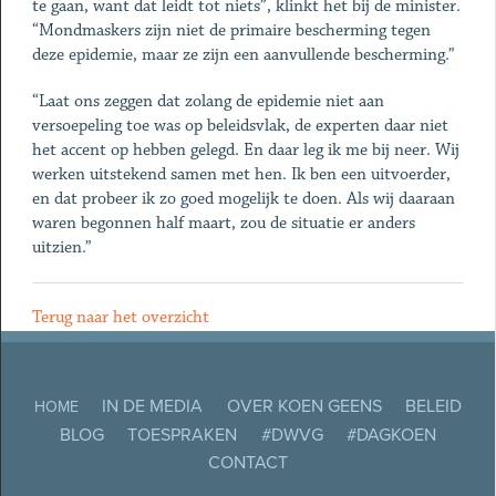
te gaan, want dat leidt tot niets”, klinkt het bij de minister.
“Mondmaskers zijn niet de primaire bescherming tegen
deze epidemie, maar ze zijn een aanvullende bescherming.”
“Laat ons zeggen dat zolang de epidemie niet aan
versoepeling toe was op beleidsvlak, de experten daar niet
het accent op hebben gelegd. En daar leg ik me bij neer. Wij
werken uitstekend samen met hen. Ik ben een uitvoerder,
en dat probeer ik zo goed mogelijk te doen. Als wij daaraan
waren begonnen half maart, zou de situatie er anders
uitzien.”
Terug naar het overzicht
IN DE MEDIA
OVER KOEN GEENS
BELEID
HOME
BLOG
TOESPRAKEN
#DWVG
#DAGKOEN
CONTACT