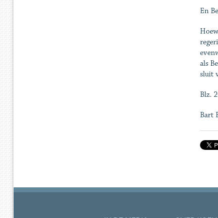
En Be
Hoewe
reger
evenw
als B
sluit
Blz. 
Bart 