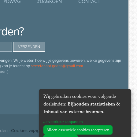
#DWVG
#DAGKOEN
CONTACT
rden?
angen. Wil je weten hoe wij je gegevens bewaren, welke gegevens zijn
g kan je terecht op
secretariaat.geens@gmail.com
.
ren.)
Wij gebruiken cookies voor volgende
doeleinden:
Bijhouden statistieken &
Inhoud van externe bronnen
.
Je voorkeur aanpassen
Alleen essentiële cookies accepteren
uden ·
Cookies wijzigen