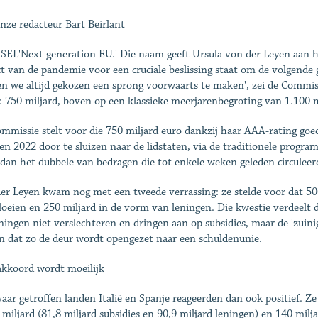
nze redacteur Bart Beirlant
EL'Next generation EU.' Die naam geeft Ursula von der Leyen aan he
t van de pandemie voor een cruciale beslissing staat om de volgende
n we altijd gekozen een sprong voorwaarts te maken', zei de Commis
: 750 miljard, boven op een klassieke meerjarenbegroting van 1.100 
mmissie stelt voor die 750 miljard euro dankzij haar AAA-rating goe
en 2022 door te sluizen naar de lidstaten, via de traditionele progra
dan het dubbele van bedragen die tot enkele weken geleden circuleer
er Leyen kwam nog met een tweede verrassing: ze stelde voor dat 500
loeien en 250 miljard in de vorm van leningen. Die kwestie verdeelt de
eningen niet verslechteren en dringen aan op subsidies, maar de 'zui
n dat zo de deur wordt open­gezet naar een schuldenunie.
akkoord wordt moeilijk
aar getroffen landen Italië en Spanje reageerden dan ook positief. 
 miljard (81,8 miljard subsidies en 90,9 miljard leningen) en 140 milja