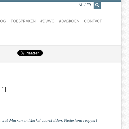
NL
/
FR
×
LOG
TOESPRAKEN
#DWVG
#DAGKOEN
CONTACT
in
n wat Macron en Merkel voorstelden. Nederland reageert