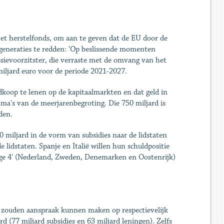
t herstelfonds, om aan te geven dat de EU door de
 generaties te redden: 'Op beslissende momenten
sievoorzitster, die verraste met de omvang van het
miljard euro voor de periode 2021-2027.
dkoop te lenen op de kapitaalmarkten en dat geld in
mma's van de meerjaren­begroting. Die 750 miljard is
den.
 miljard in de vorm van subsidies naar de lidstaten
 lidstaten. Spanje en Italië willen hun schuldpositie
nige 4' (Nederland, Zweden, Denemarken en Oostenrijk)
Ze zouden aanspraak kunnen maken op respectievelijk
rd (77 miljard subsidies en 63 miljard leningen). Zelfs