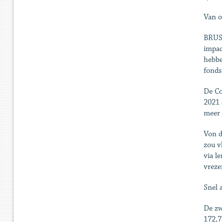
Van o
BRUSS
impac
hebbe
fonds
De Co
2021 
meer 
Von d
zou v
via l
vreze
Snel 
De zw
172,7