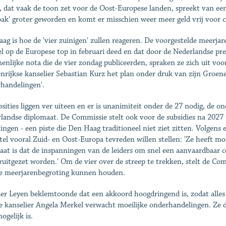
, dat vaak de toon zet voor de Oost-Europese landen, spreekt van een 
ak' groter geworden en komt er misschien weer meer geld vrij voor c
aag is hoe de 'vier zuinigen' zullen reageren. De voorgestelde meerjar
l op de Europese top in ­februari deed en dat door de Nederlandse p
enlijke nota die de vier zondag publiceerden, spraken ze zich uit voo
nrijkse kanselier Sebastian Kurz het plan onder druk van zijn Groene
handelingen'.
osities liggen ver uiteen en er is unanimiteit onder de 27 nodig, de on
landse diplomaat. De Commissie stelt ook voor de subsidies na 2027 
tingen - een piste die Den Haag traditioneel niet ziet zitten. Volgen
tel vooral Zuid- en Oost-Europa tevreden willen stellen: 'Ze heeft m
taat is dat de inspanningen van de leiders om snel een aanvaardbaar 
ruitgezet worden.' Om de vier over de streep te trekken, stelt de Co
e meerjarenbegroting kunnen houden.
er Leyen beklemtoonde dat een akkoord hoogdringend is, zodat alles 
e kanselier Angela Merkel verwacht moeilijke onderhandelingen. Ze 
ogelijk is.