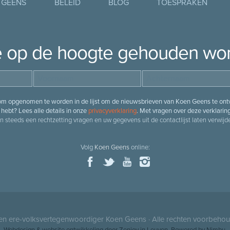
 GEENS
BELEID
BLOG
TOESPRAKEN
je op de hoogte gehouden wo
 om opgenomen te worden in de lijst om de nieuwsbrieven van Koen Geens te ontv
hebt? Lees alle details in onze
privacyverklaring
. Met vragen over deze verklarin
n steeds een rechtzetting vragen en uw gegevens uit de contactlijst laten verwijde
Volg
Koen Geens
online:
 en ere-volksvertegenwoordiger
Koen Geens
· Alle rechten voorbeho
Webdesign
&
website ontwikkeling
door
Zenjoy in Leuven
. Powered by
Nimbu
.