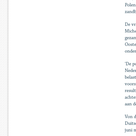
Polen
zandb
De vr
Miche
gezam
Ooste
onder
'De p
Neder
belas
voors
resul
achte
aan d
Von d
Duits
juni m