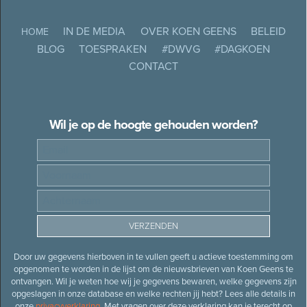
IN DE MEDIA
OVER KOEN GEENS
BELEID
HOME
BLOG
TOESPRAKEN
#DWVG
#DAGKOEN
CONTACT
Wil je op de hoogte gehouden worden?
Door uw gegevens hierboven in te vullen geeft u actieve toestemming om
opgenomen te worden in de lijst om de nieuwsbrieven van Koen Geens te
ontvangen. Wil je weten hoe wij je gegevens bewaren, welke gegevens zijn
opgeslagen in onze database en welke rechten jij hebt? Lees alle details in
onze
privacyverklaring
. Met vragen over deze verklaring kan je terecht op