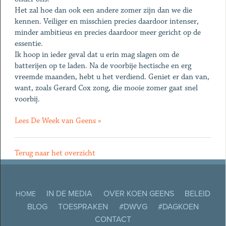
Het zal hoe dan ook een andere zomer zijn dan we die
kennen. Veiliger en misschien precies daardoor intenser,
minder ambitieus en precies daardoor meer gericht op de
essentie.
Ik hoop in ieder geval dat u erin mag slagen om de
batterijen op te laden. Na de voorbije hectische en erg
vreemde maanden, hebt u het verdiend. Geniet er dan van,
want, zoals Gerard Cox zong, die mooie zomer gaat snel
voorbij.
Lees De Week van Geens »
Terug naar het overzicht
IN DE MEDIA
OVER KOEN GEENS
BELEID
HOME
BLOG
TOESPRAKEN
#DWVG
#DAGKOEN
CONTACT