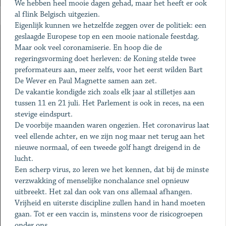
We hebben heel mooie dagen gehad, maar het heeft er ook
al flink Belgisch uitgezien.
Eigenlijk kunnen we hetzelfde zeggen over de politiek: een
geslaagde Europese top en een mooie nationale feestdag.
Maar ook veel coronamiserie. En hoop die de
regeringsvorming doet herleven: de Koning stelde twee
preformateurs aan, meer zelfs, voor het eerst wilden Bart
De Wever en Paul Magnette samen aan zet.
De vakantie kondigde zich zoals elk jaar al stilletjes aan
tussen 11 en 21 juli. Het Parlement is ook in reces, na een
stevige eindspurt.
De voorbije maanden waren ongezien. Het coronavirus laat
veel ellende achter, en we zijn nog maar net terug aan het
nieuwe normaal, of een tweede golf hangt dreigend in de
lucht.
Een scherp virus, zo leren we het kennen, dat bij de minste
verzwakking of menselijke nonchalance snel opnieuw
uitbreekt. Het zal dan ook van ons allemaal afhangen.
Vrijheid en uiterste discipline zullen hand in hand moeten
gaan. Tot er een vaccin is, minstens voor de risicogroepen
onder ons.