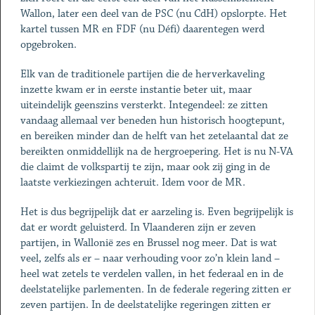
Wallon, later een deel van de PSC (nu CdH) opslorpte. Het
kartel tussen MR en FDF (nu Défi) daarentegen werd
opgebroken.
Elk van de traditionele partijen die de herverkaveling
inzette kwam er in eerste instantie beter uit, maar
uiteindelijk geenszins versterkt. Integendeel: ze zitten
vandaag allemaal ver beneden hun historisch hoogtepunt,
en bereiken minder dan de helft van het zetelaantal dat ze
bereikten onmiddellijk na de hergroepering. Het is nu N-VA
die claimt de volkspartij te zijn, maar ook zij ging in de
laatste verkiezingen achteruit. Idem voor de MR.
Het is dus begrijpelijk dat er aarzeling is. Even begrijpelijk is
dat er wordt geluisterd. In Vlaanderen zijn er zeven
partijen, in Wallonië zes en Brussel nog meer. Dat is wat
veel, zelfs als er – naar verhouding voor zo’n klein land –
heel wat zetels te verdelen vallen, in het federaal en in de
deelstatelijke parlementen. In de federale regering zitten er
zeven partijen. In de deelstatelijke regeringen zitten er