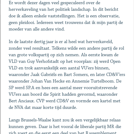
Er wordt dezer dagen veel gespeculeerd over de
herverkaveling van het politiek landschap. In dit bericht
doe ik alleen enkele vaststellingen. Het is een observatie,
geen pleidooi. Iedereen weet trouwens dat ik mijn partij de
moeder van alle andere vind.
In de laatste dertig jaar is er al heel wat herverkaveld,
zonder veel resultaat. Telkens wilde een andere partij de rol
van grote volkspartij op zich nemen. Als eerste kwam de
VLD van Guy Verhofstadt op het voorplan: zij werd Open
VLD en trok aanvankelijk een aantal VU’ers binnen,
waaronder Jaak Gabriëls en Bart Somers, en later CD&V’ers
waaronder Johan Van Hecke en Annemie Turtelboom. De
SP werd SP.A en hees een aantal meer vooruitstrevende
VU’ers aan boord die Spirit hadden gevormd, waaronder
Bert Anciaux. CVP werd CD&V en vormde een kartel met
de NVA dat maar korte tijd duurde.
Langs Brussels-Waalse kant zou ik een vergelijkbaar relaas
kunnen geven. Daar is het vooral de liberale partij MR die
zich roert en die eerst een deel van het Rassemblement