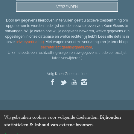
Door uw gegevens hierboven in te vullen geeft u actieve toestemming om
opgenomen te worden in de lijst om de nieuwsbrieven van Koen Geens te
ontvangen. Wil je weten hoe wij je gegevens bewaren, welke gegevens zijn
opgeslagen in onze database en welke rechten jij hebt? Lees alle details in
onze
privacyverklaring
. Met vragen over deze verklaring kan je terecht op
secretariaat.geens@gmail.com
.
U kan steeds een rechtzetting vragen en uw gegevens uit de contactlijst
laten verwijderen.)
Volg
Koen Geens
online:
© 2026
Oud-minister en ere-volksvertegenwoordiger
Koen
Wij gebruiken cookies voor volgende doeleinden:
Bijhouden
Geens
· Alle rechten voorbehouden ·
Cookies wijzigen
statistieken & Inhoud van externe bronnen
.
Webdesign
&
website ontwikkeling
door
Zenjoy in Leuven
. Powered by