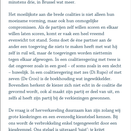
minstens drie, in Brussel wat meer.
Het moeilijkste aan die brede coalities is niet alleen hun
moeizame vorming, maar ook hun onmogelijke
compromissen. Als de partijen zelf willen scoren en elkaar
willen laten scoren, komt er vaak een heel vreemd
evenwicht tot stand. Soms doet de éne partner aan de
ander een toegeving die niets te maken heeft met wat hij
zelf in ruil wil, maar de toegevingen worden niettemin
tegen elkaar afgewogen. In een coalitieregering met twee is
dat ongeveer zoals in een goed – of soms zoals in een slecht
– huwelijk. In een coalitieregering met zes (Di Rupo) of met
zeven (De Croo) is de boekhouding wat ingewikkelder.
Bovendien herkent de kiezer zich niet echt in de coalitie die
gevormd wordt, ook al maakt zijn partij er deel van uit, en
zelfs al heeft zijn partij bij de verkiezingen gewonnen.
De vraag is of herverkaveling duurzaam kan zijn zolang wij
grote kieskringen en een evenredig kiesstelsel kennen. Bij
ons wordt de verbrokkeling enkel tegengewerkt door een
kiesdrempel. Ons stelsel is uiteraard ‘juist’: je krijgt