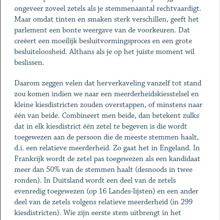
ongeveer zoveel zetels als je stemmenaantal rechtvaardigt.
Maar omdat tinten en smaken sterk verschillen, geeft het
parlement een bonte weergave van de voorkeuren. Dat
creëert een moeilijk besluitvormingsproces en een grote
besluiteloosheid. Althans als je op het juiste moment wil
beslissen.
Daarom zeggen velen dat herverkaveling vanzelf tot stand
zou komen indien we naar een meerderheidskiesstelsel en
kleine kiesdistricten zouden overstappen, of minstens naar
één van beide. Combineert men beide, dan betekent zulks
dat in elk kiesdistrict één zetel te begeven is die wordt
toegewezen aan de persoon die de meeste stemmen haalt,
d.i. een relatieve meerderheid. Zo gaat het in Engeland. In
Frankrijk wordt de zetel pas toegewezen als een kandidaat
meer dan 50% van de stemmen haalt (desnoods in twee
ronden). In Duitsland wordt een deel van de zetels
evenredig toegewezen (op 16 Landes-lijsten) en een ander
deel van de zetels volgens relatieve meerderheid (in 299
kiesdistricten). Wie zijn eerste stem uitbrengt in het