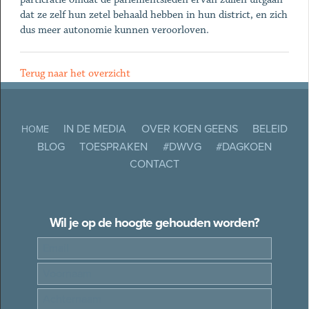
dat ze zelf hun zetel behaald hebben in hun district, en zich
dus meer autonomie kunnen veroorloven.
Terug naar het overzicht
IN DE MEDIA
OVER KOEN GEENS
BELEID
HOME
BLOG
TOESPRAKEN
#DWVG
#DAGKOEN
CONTACT
Wil je op de hoogte gehouden worden?