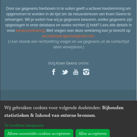
Door uw gegevens hierboven in te vullen geeft u actieve toestemming om
opgenomen te worden in de lijst om de nieuwsbrieven van Koen Geens te
ontvangen. Wil je weten hoe wij je gegevens bewaren, welke gegevens zijn
opgeslagen in onze database en welke rechten jij hebt? Lees alle details in
onze
privacyverklaring
. Met vragen over deze verklaring kan je terecht op
secretariaat.geens@gmail.com
.
U kan steeds een rechtzetting vragen en uw gegevens uit de contactlijst
laten verwijderen.)
Volg
Koen Geens
online:
© 2026
Oud-minister en ere-volksvertegenwoordiger
Koen
Wij gebruiken cookies voor volgende doeleinden:
Bijhouden
Geens
· Alle rechten voorbehouden ·
Cookies wijzigen
statistieken & Inhoud van externe bronnen
.
Webdesign
&
website ontwikkeling
door
Zenjoy in Leuven
. Powered by
Je voorkeur aanpassen
Nimbu
.
Alleen essentiële cookies accepteren
Alles accepteren