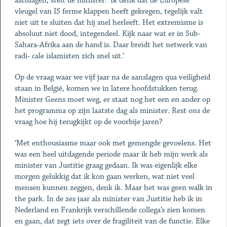
aanslagen, stelt de minister: ‘Ik denk dat de Europese
vleugel van IS ferme klappen heeft gekregen, tegelijk valt
niet uit te sluiten dat hij snel herleeft. Het extremisme is
absoluut niet dood, integendeel. Kijk naar wat er in Sub-
Sahara-Afrika aan de hand is. Daar breidt het netwerk van
radi- cale islamisten zich snel uit.’
Op de vraag waar we vijf jaar na de aanslagen qua veiligheid
staan in België, komen we in latere hoofdstukken terug.
Minister Geens moet weg, er staat nog het een en ander op
het programma op zijn laatste dag als minister. Rest ons de
vraag hoe hij terugkijkt op de voorbije jaren?
‘Met enthousiasme maar ook met gemengde gevoelens. Het
was een heel uitdagende periode maar ik heb mijn werk als
minister van Justitie graag gedaan. Ik was eigenlijk elke
morgen gelukkig dat ik kon gaan werken, wat niet veel
mensen kunnen zeggen, denk ik. Maar het was geen walk in
the park. In de zes jaar als minister van Justitie heb ik in
Nederland en Frankrijk verschillende collega’s zien komen
en gaan, dat zegt iets over de fragiliteit van de functie. Elke