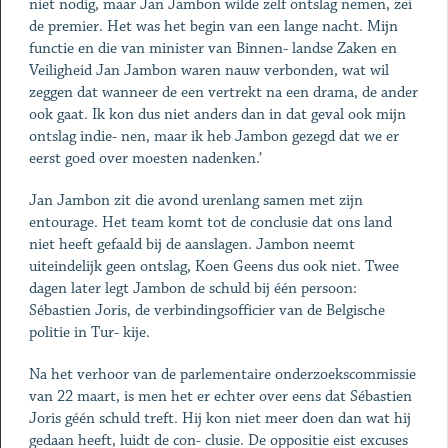
niet nodig, maar Jan Jambon wilde zelf ontslag nemen, zei
de premier. Het was het begin van een lange nacht. Mijn
functie en die van minister van Binnen- landse Zaken en
Veiligheid Jan Jambon waren nauw verbonden, wat wil
zeggen dat wanneer de een vertrekt na een drama, de ander
ook gaat. Ik kon dus niet anders dan in dat geval ook mijn
ontslag indie- nen, maar ik heb Jambon gezegd dat we er
eerst goed over moesten nadenken.’
Jan Jambon zit die avond urenlang samen met zijn
entourage. Het team komt tot de conclusie dat ons land
niet heeft gefaald bij de aanslagen. Jambon neemt
uiteindelijk geen ontslag, Koen Geens dus ook niet. Twee
dagen later legt Jambon de schuld bij één persoon:
Sébastien Joris, de verbindingsofficier van de Belgische
politie in Tur- kije.
Na het verhoor van de parlementaire onderzoekscommissie
van 22 maart, is men het er echter over eens dat Sébastien
Joris géén schuld treft. Hij kon niet meer doen dan wat hij
gedaan heeft, luidt de con- clusie. De oppositie eist excuses