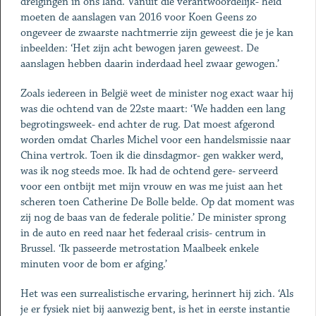
dreigingen in ons land. Vanuit die verantwoordelijk- heid
moeten de aanslagen van 2016 voor Koen Geens zo
ongeveer de zwaarste nachtmerrie zijn geweest die je je kan
inbeelden: ‘Het zijn acht bewogen jaren geweest. De
aanslagen hebben daarin inderdaad heel zwaar gewogen.’
Zoals iedereen in België weet de minister nog exact waar hij
was die ochtend van de 22ste maart: ‘We hadden een lang
begrotingsweek- end achter de rug. Dat moest afgerond
worden omdat Charles Michel voor een handelsmissie naar
China vertrok. Toen ik die dinsdagmor- gen wakker werd,
was ik nog steeds moe. Ik had de ochtend gere- serveerd
voor een ontbijt met mijn vrouw en was me juist aan het
scheren toen Catherine De Bolle belde. Op dat moment was
zij nog de baas van de federale politie.’ De minister sprong
in de auto en reed naar het federaal crisis- centrum in
Brussel. ‘Ik passeerde metrostation Maalbeek enkele
minuten voor de bom er afging.’
Het was een surrealistische ervaring, herinnert hij zich. ‘Als
je er fysiek niet bij aanwezig bent, is het in eerste instantie