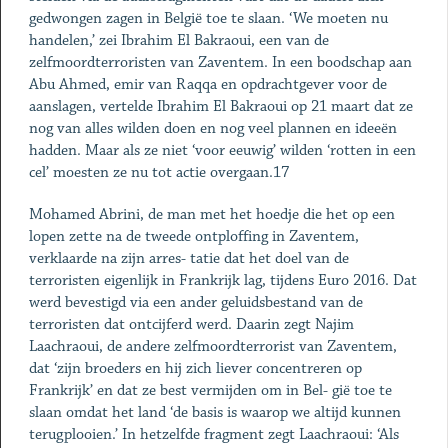
gedwongen zagen in België toe te slaan. ‘We moeten nu
handelen,’ zei Ibrahim El Bakraoui, een van de
zelfmoordterroristen van Zaventem. In een boodschap aan
Abu Ahmed, emir van Raqqa en opdrachtgever voor de
aanslagen, vertelde Ibrahim El Bakraoui op 21 maart dat ze
nog van alles wilden doen en nog veel plannen en ideeën
hadden. Maar als ze niet ‘voor eeuwig’ wilden ‘rotten in een
cel’ moesten ze nu tot actie overgaan.17
Mohamed Abrini, de man met het hoedje die het op een
lopen zette na de tweede ontploffing in Zaventem,
verklaarde na zijn arres- tatie dat het doel van de
terroristen eigenlijk in Frankrijk lag, tijdens Euro 2016. Dat
werd bevestigd via een ander geluidsbestand van de
terroristen dat ontcijferd werd. Daarin zegt Najim
Laachraoui, de andere zelfmoordterrorist van Zaventem,
dat ‘zijn broeders en hij zich liever concentreren op
Frankrijk’ en dat ze best vermijden om in Bel- gië toe te
slaan omdat het land ‘de basis is waarop we altijd kunnen
terugplooien.’ In hetzelfde fragment zegt Laachraoui: ‘Als