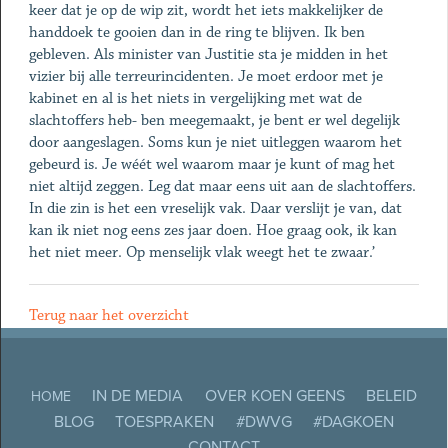
keer dat je op de wip zit, wordt het iets makkelijker de
handdoek te gooien dan in de ring te blijven. Ik ben
gebleven. Als minister van Justitie sta je midden in het
vizier bij alle terreurincidenten. Je moet erdoor met je
kabinet en al is het niets in vergelijking met wat de
slachtoffers heb- ben meegemaakt, je bent er wel degelijk
door aangeslagen. Soms kun je niet uitleggen waarom het
gebeurd is. Je wéét wel waarom maar je kunt of mag het
niet altijd zeggen. Leg dat maar eens uit aan de slachtoffers.
In die zin is het een vreselijk vak. Daar verslijt je van, dat
kan ik niet nog eens zes jaar doen. Hoe graag ook, ik kan
het niet meer. Op menselijk vlak weegt het te zwaar.’
Terug naar het overzicht
IN DE MEDIA
OVER KOEN GEENS
BELEID
HOME
BLOG
TOESPRAKEN
#DWVG
#DAGKOEN
CONTACT