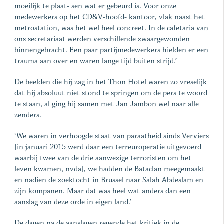
moeilijk te plaat- sen wat er gebeurd is. Voor onze
medewerkers op het CD&V-hoofd- kantoor, vlak naast het
metrostation, was het wel heel concreet. In de cafetaria van
ons secretariaat werden verschillende zwaargewonden
binnengebracht. Een paar partijmedewerkers hielden er een
trauma aan over en waren lange tijd buiten strijd.’
De beelden die hij zag in het Thon Hotel waren zo vreselijk
dat hij absoluut niet stond te springen om de pers te woord
te staan, al ging hij samen met Jan Jambon wel naar alle
zenders.
‘We waren in verhoogde staat van paraatheid sinds Verviers
[in januari 2015 werd daar een terreuroperatie uitgevoerd
waarbij twee van de drie aanwezige terroristen om het
leven kwamen, nvda], we hadden de Bataclan meegemaakt
en nadien de zoektocht in Brussel naar Salah Abdeslam en
zijn kompanen. Maar dat was heel wat anders dan een
aanslag van deze orde in eigen land.’
De dagen na de aanslagen regende het kritiek in de