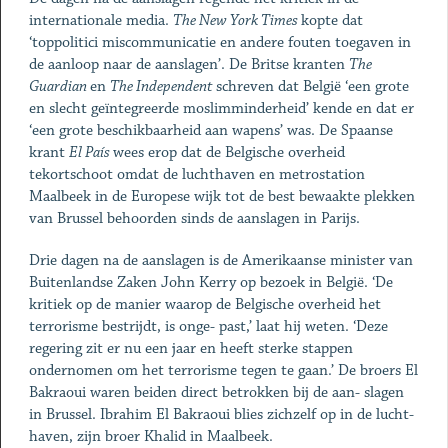
internationale media.
The New York Times
kopte dat
‘toppolitici miscommunicatie en andere fouten toegaven in
de aanloop naar de aanslagen’. De Britse kranten
The
Guardian
en
The Independent
schreven dat België ‘een grote
en slecht geïntegreerde moslimminderheid’ kende en dat er
‘een grote beschikbaarheid aan wapens’ was. De Spaanse
krant
El País
wees erop dat de Belgische overheid
tekortschoot omdat de luchthaven en metrostation
Maalbeek in de Europese wijk tot de best bewaakte plekken
van Brussel behoorden sinds de aanslagen in Parijs.
Drie dagen na de aanslagen is de Amerikaanse minister van
Buitenlandse Zaken John Kerry op bezoek in België. ‘De
kritiek op de manier waarop de Belgische overheid het
terrorisme bestrijdt, is onge- past,’ laat hij weten. ‘Deze
regering zit er nu een jaar en heeft sterke stappen
ondernomen om het terrorisme tegen te gaan.’ De broers El
Bakraoui waren beiden direct betrokken bij de aan- slagen
in Brussel. Ibrahim El Bakraoui blies zichzelf op in de lucht-
haven, zijn broer Khalid in Maalbeek.