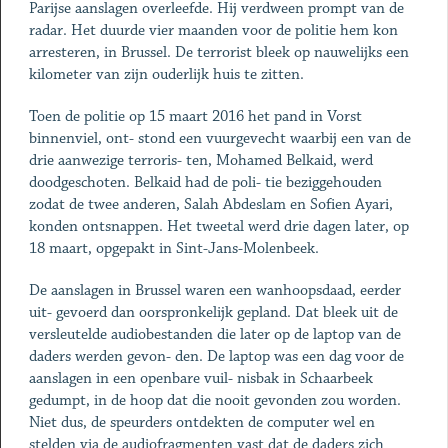
Parijse aanslagen overleefde. Hij verdween prompt van de
radar. Het duurde vier maanden voor de politie hem kon
arresteren, in Brussel. De terrorist bleek op nauwelijks een
kilometer van zijn ouderlijk huis te zitten.
Toen de politie op 15 maart 2016 het pand in Vorst
binnenviel, ont- stond een vuurgevecht waarbij een van de
drie aanwezige terroris- ten, Mohamed Belkaid, werd
doodgeschoten. Belkaid had de poli- tie beziggehouden
zodat de twee anderen, Salah Abdeslam en Sofien Ayari,
konden ontsnappen. Het tweetal werd drie dagen later, op
18 maart, opgepakt in Sint-Jans-Molenbeek.
De aanslagen in Brussel waren een wanhoopsdaad, eerder
uit- gevoerd dan oorspronkelijk gepland. Dat bleek uit de
versleutelde audiobestanden die later op de laptop van de
daders werden gevon- den. De laptop was een dag voor de
aanslagen in een openbare vuil- nisbak in Schaarbeek
gedumpt, in de hoop dat die nooit gevonden zou worden.
Niet dus, de speurders ontdekten de computer wel en
stelden via de audiofragmenten vast dat de daders zich