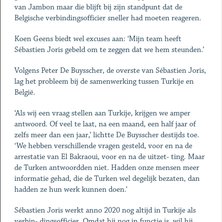
van Jambon maar die blijft bij zijn standpunt dat de
Belgische verbindingsofficier sneller had moeten reageren.
Koen Geens biedt wel excuses aan: ‘Mijn team heeft
Sébastien Joris gebeld om te zeggen dat we hem steunden.’
Volgens Peter De Buysscher, de overste van Sébastien Joris,
lag het probleem bij de samenwerking tussen Turkije en
België.
‘Als wij een vraag stellen aan Turkije, krijgen we amper
antwoord. Of veel te laat, na een maand, een half jaar of
zelfs meer dan een jaar,’ lichtte De Buysscher destijds toe.
‘We hebben verschillende vragen gesteld, voor en na de
arrestatie van El Bakraoui, voor en na de uitzet- ting. Maar
de Turken antwoordden niet. Hadden onze mensen meer
informatie gehad, die de Turken wel degelijk bezaten, dan
hadden ze hun werk kunnen doen.’
Sébastien Joris werkt anno 2020 nog altijd in Turkije als
verbin- dingsofficier. Omdat hij nog in functie is, wil hij