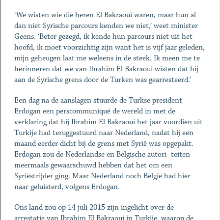
‘We wisten wie die heren El Bakraoui waren, maar hun al
dan niet Syrische parcours kenden we niet,’ weet minister
Geens. ‘Beter gezegd, ik kende hun parcours niet uit het
hoofd, ik moet voorzichtig zijn want het is vijf jaar geleden,
mijn geheugen laat me weleens in de steek. Ik meen me te
herinneren dat we van Ibrahim El Bakraoui wisten dat hij
aan de Syrische grens door de Turken was gearresteerd.’
Een dag na de aanslagen stuurde de Turkse president
Erdogan een perscommuniqué de wereld in met de
verklaring dat hij Ibrahim El Bakraoui het jaar voordien uit
Turkije had teruggestuurd naar Nederland, nadat hij een
maand eerder dicht bij de grens met Syrië was opgepakt.
Erdogan zou de Nederlandse en Belgische autori- teiten
meermaals gewaarschuwd hebben dat het om een
Syriëstrijder ging. Maar Nederland noch België had hier
naar geluisterd, volgens Erdogan.
Ons land zou op 14 juli 2015 zijn ingelicht over de
arrestatie van Ibrahim El Bakraoui in Turkije, waarop de