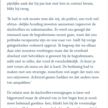
pijnlijke zaak dat hij pas laat met hen in contact kwam,
blikt hij terug.
‘Ik had er ook moeite mee dat wij, als politici, een toch wel
afstan- delijke houding moesten aannemen tegenover de
slachtoffers en nabestaanden. Er werd ons gezegd dat
niemand naar de begrafenissen moest gaan, want dat zou
politieke recuperatie zijn en was naar ver- luidt bij vorige
gelegenheden verkeerd opgevat. Ik begreep dat we elkaar
daar niet moesten verdringen maar dat de overheid
absoluut niet betrokken is geweest bij de begrafenissen,
zelfs niet in stilte, dat vond ik verschrikkelijk. Je kunt je
niet tonen als mens en dat is hard. De beslissing had te
maken met een strategie, misschien wel angst dat men ons
zou uitjouwen. Achteraf gezien hadden we dat anders moe-
ten aanpakken.’
De relatie met de slachtofferverenigingen is later wel
bijgestuurd maar de afstand van in het begin kun je nooit
meer helemaal goedma- ken, klinkt het bij de voormalige