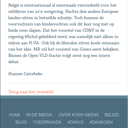
België is internationaal al meermaals veroordeeld voor het
uitblijven van zo'n wetgeving. Slechts drie andere Europese
landen zitten in hetzelfde schuitje. Toch kunnen de
voorvechters van kinderrechten ook dit keer nog niet op
beide oren slapen. Dat het voorstel van CD&V in de
regering-Michel gekelderd werd, was namelijk niet alleen te
wijten aan N-VA. Ook bij de liberalen zitten koele minnaars
van het idee. MR wil het voorstel van Geens eerst bekijken.
Binnen de Open VLD-fractie volgt eerst nog een intern
debat.
Hannes Cattebeke
Terug naar het overzicht
IN DE MEDIA
OVER KOEN GEENS
BELEID
HOME
BLOG
TOESPRAKEN
#DWVG
#DAGKOEN