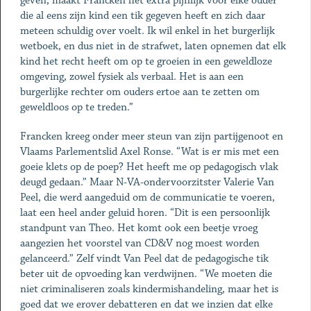
geven, maakt Francken het extra pijnlijk voor elke ouder
die al eens zijn kind een tik gegeven heeft en zich daar
meteen schuldig over voelt. Ik wil enkel in het burgerlijk
wetboek, en dus niet in de strafwet, laten opnemen dat elk
kind het recht heeft om op te groeien in een geweldloze
omgeving, zowel fysiek als verbaal. Het is aan een
burgerlijke rechter om ouders ertoe aan te zetten om
geweldloos op te treden.”
Francken kreeg onder meer steun van zijn partijgenoot en
Vlaams Parlementslid Axel Ronse. “Wat is er mis met een
goeie klets op de poep? Het heeft me op pedagogisch vlak
deugd gedaan.” Maar N-VA-ondervoorzitster Valerie Van
Peel, die werd aangeduid om de communicatie te voeren,
laat een heel ander geluid horen. “Dit is een persoonlijk
standpunt van Theo. Het komt ook een beetje vroeg
aangezien het voorstel van CD&V nog moest worden
gelanceerd.” Zelf vindt Van Peel dat de pedagogische tik
beter uit de opvoeding kan verdwijnen. “We moeten die
niet criminaliseren zoals kindermishandeling, maar het is
goed dat we erover debatteren en dat we inzien dat elke