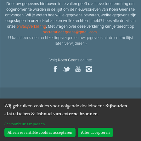
Door uw gegevens hierboven in te vullen geeft u actieve toestemming om
opgenomen te worden in de lijst om de nieuwsbrieven van Koen Geens te
ontvangen. Wil je weten hoe wij je gegevens bewaren, welke gegevens zijn
opgeslagen in onze database en welke rechten jij hebt? Lees alle details in
onze
privacyverklaring
. Met vragen over deze verklaring kan je terecht op
secretariaat.geens@gmail.com
.
U kan steeds een rechtzetting vragen en uw gegevens uit de contactlijst
laten verwijderen.)
Volg
Koen Geens
online:
© 2026
Oud-minister en ere-volksvertegenwoordiger
Koen
Wij gebruiken cookies voor volgende doeleinden:
Bijhouden
Geens
· Alle rechten voorbehouden ·
Cookies wijzigen
statistieken & Inhoud van externe bronnen
.
Webdesign
&
website ontwikkeling
door
Zenjoy in Leuven
. Powered by
Je voorkeur aanpassen
Nimbu
.
Alleen essentiële cookies accepteren
Alles accepteren