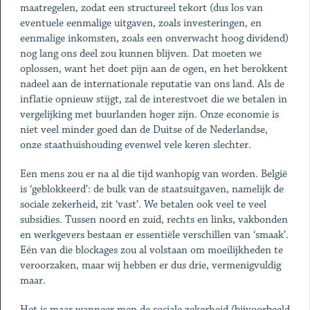
maatregelen, zodat een structureel tekort (dus los van
eventuele eenmalige uitgaven, zoals investeringen, en
eenmalige inkomsten, zoals een onverwacht hoog dividend)
nog lang ons deel zou kunnen blijven. Dat moeten we
oplossen, want het doet pijn aan de ogen, en het berokkent
nadeel aan de internationale reputatie van ons land. Als de
inflatie opnieuw stijgt, zal de interestvoet die we betalen in
vergelijking met buurlanden hoger zijn. Onze economie is
niet veel minder goed dan de Duitse of de Nederlandse,
onze staathuishouding evenwel vele keren slechter.
Een mens zou er na al die tijd wanhopig van worden. België
is ‘geblokkeerd’: de bulk van de staatsuitgaven, namelijk de
sociale zekerheid, zit ‘vast’. We betalen ook veel te veel
subsidies. Tussen noord en zuid, rechts en links, vakbonden
en werkgevers bestaan er essentiële verschillen van ‘smaak’.
Eén van die blockages zou al volstaan om moeilijkheden te
veroorzaken, maar wij hebben er dus drie, vermenigvuldig
maar.
Het is maar wanneer men de sociale zekerheid (bijvoorbeeld