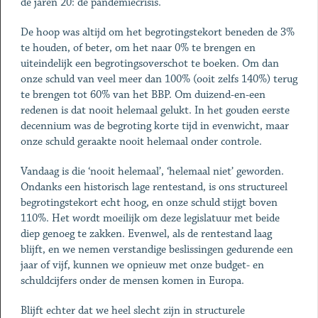
de jaren 20: de pandemiecrisis.
De hoop was altijd om het begrotingstekort beneden de 3%
te houden, of beter, om het naar 0% te brengen en
uiteindelijk een begrotingsoverschot te boeken. Om dan
onze schuld van veel meer dan 100% (ooit zelfs 140%) terug
te brengen tot 60% van het BBP. Om duizend-en-een
redenen is dat nooit helemaal gelukt. In het gouden eerste
decennium was de begroting korte tijd in evenwicht, maar
onze schuld geraakte nooit helemaal onder controle.
Vandaag is die ‘nooit helemaal’, ‘helemaal niet’ geworden.
Ondanks een historisch lage rentestand, is ons structureel
begrotingstekort echt hoog, en onze schuld stijgt boven
110%. Het wordt moeilijk om deze legislatuur met beide
diep genoeg te zakken. Evenwel, als de rentestand laag
blijft, en we nemen verstandige beslissingen gedurende een
jaar of vijf, kunnen we opnieuw met onze budget- en
schuldcijfers onder de mensen komen in Europa.
Blijft echter dat we heel slecht zijn in structurele