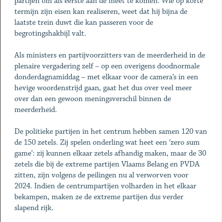
partijen om als eerste aan de meet te komen. Wie op korte
termijn zijn eisen kan realiseren, weet dat hij bijna de
laatste trein duwt die kan passeren voor de
begrotingshakbijl valt.
Als ministers en partijvoorzitters van de meerderheid in de
plenaire vergadering zelf – op een overigens doodnormale
donderdagnamiddag – met elkaar voor de camera’s in een
hevige woordenstrijd gaan, gaat het dus over veel meer
over dan een gewoon meningsverschil binnen de
meerderheid.
De politieke partijen in het centrum hebben samen 120 van
de 150 zetels. Zij spelen onderling wat heet een ‘zero sum
game’: zij kunnen elkaar zetels afhandig maken, maar de 30
zetels die bij de extreme partijen Vlaams Belang en PVDA
zitten, zijn volgens de peilingen nu al verworven voor
2024. Indien de centrumpartijen volharden in het elkaar
bekampen, maken ze de extreme partijen dus verder
slapend rijk.