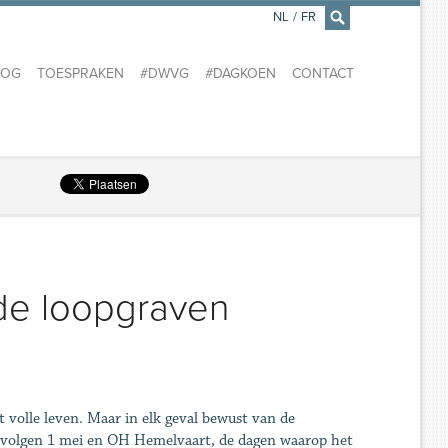
NL
/
FR
×
LOG
TOESPRAKEN
#DWVG
#DAGKOEN
CONTACT
de loopgraven
volle leven. Maar in elk geval bewust van de
 volgen 1 mei en OH Hemelvaart, de dagen waarop het