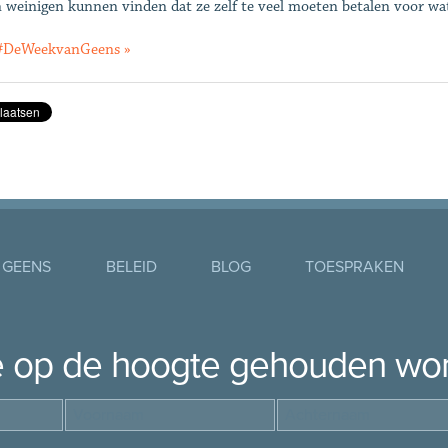
n weinigen kunnen vinden dat ze zelf te veel moeten betalen voor wat 
 #DeWeekvanGeens »
 GEENS
BELEID
BLOG
TOESPRAKEN
je op de hoogte gehouden wo