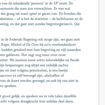
e
e van de arbeidende ‘persoon’ in de 19
eeuw. De
e harmonie die men zou verwachten. Er was wat
t dat graag uit want spint er garen van. De honden die
ististen – of is het de etatisten – de luchthaven en de
ering, en dat gaat niet zonder begrotingsrisico’s. Qui
is in de Federale Regering ook moge zijn, we gaan met
i Rupo, Michel of De Croo bij zo’n overheidstekort
 hadden getalmd met hun begroting en vijf maanden
ter gebleven. Het zegt nog meer over onze
ister. We moeten meer echte inhoudelijke en fiscale
ijn besparingen nog altijd een redelijk zachte
en en niet volgens prioriteiten, is een beetje
arvoor ze zelf bevoegd zijn, afschaffen of
van de kaart werden geveegd, en ook bij ons niet in
 te spreken.
root gelijk, en spreken we in vele talen dezelfde
cht volgens draagkracht hun solidair deel doen,