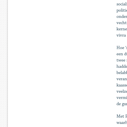
socia
polit
onder
vecht
kerne
vivra
Hoe ‘
een d
twee 
hadde
belab
veran
kaass
veelz
vermi
de gu
Met P
waarh