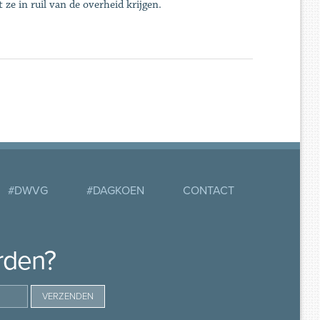
ze in ruil van de overheid krijgen.
#DWVG
#DAGKOEN
CONTACT
rden?