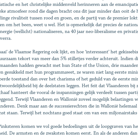
listische en het christelijke middenveld herinneren aan de emancipati
ieke atmosfeer rond die dagen bracht ons dit jaar minder dan ooit d
linge rivaliteit tussen rood en groen, en de partij van de premier lok
en om het been, weet u wel. Het is opmerkelijk dat precies de national
nergie (wellicht) nationaliseren, na 40 jaar neo-liberalisme en privatis
 verra.
saai’ de Vlaamse Regering ook lijkt, en hoe ‘interessant’ het gekisseb
uurzaam tekort van meer dan 5% stilletjes verder achteruit. Indien d
maanden hadden gewacht met hun State of the Union, drie maanden
n gesukkeld met hun programmawet, ze waren niet lang eerste minis
berde toestand dan over het charisma of het geduld van de eerste min
twoordelijkheid bij de deelstaten leggen. Het feit dat Vlaanderen bij z
chaaf hanteert die vooral de inspanningen gelijk verdeelt tussen partij
eggend. Terwijl Vlaanderen en Wallonië zoveel mogelijk belastingen wa
nderen. Denk maar aan de successierechten die in Wallonië helemaal 
nst staan. Terwijl het nochtans goed staat om van een miljonairstaks
inksteren komen we vol goede bedoelingen uit de loopgraven van het g
eid. De armsten en de zwaksten komen eerst. En als de anderen dan e