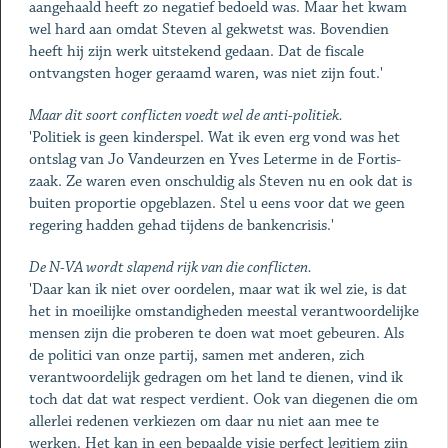
aangehaald heeft zo negatief bedoeld was. Maar het kwam
wel hard aan omdat Steven al gekwetst was. Bovendien
heeft hij zijn werk uitstekend gedaan. Dat de fiscale
ontvangsten hoger geraamd waren, was niet zijn fout.'
Maar dit soort conflicten voedt wel de anti-politiek.
'Politiek is geen kinderspel. Wat ik even erg vond was het
ontslag van Jo Vandeurzen en Yves Leterme in de Fortis-
zaak. Ze waren even onschuldig als Steven nu en ook dat is
buiten proportie opgeblazen. Stel u eens voor dat we geen
regering hadden gehad tijdens de bankencrisis.'
De N-VA wordt slapend rijk van die conflicten.
'Daar kan ik niet over oordelen, maar wat ik wel zie, is dat
het in moeilijke omstandigheden meestal verantwoordelijke
mensen zijn die proberen te doen wat moet gebeuren. Als
de politici van onze partij, samen met anderen, zich
verantwoordelijk gedragen om het land te dienen, vind ik
toch dat dat wat respect verdient. Ook van diegenen die om
allerlei redenen verkiezen om daar nu niet aan mee te
werken. Het kan in een bepaalde visie perfect legitiem zijn