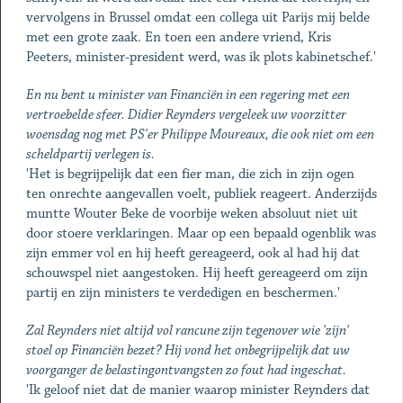
vervolgens in Brussel omdat een collega uit Parijs mij belde
met een grote zaak. En toen een andere vriend, Kris
Peeters, minister-president werd, was ik plots kabinetschef.'
En nu bent u minister van Financiën in een regering met een
vertroebelde sfeer. Didier Reynders vergeleek uw voorzitter
woensdag nog met PS'er Philippe Moureaux, die ook niet om een
scheldpartij verlegen is.
'Het is begrijpelijk dat een fier man, die zich in zijn ogen
ten onrechte aangevallen voelt, publiek reageert. Anderzijds
muntte Wouter Beke de voorbije weken absoluut niet uit
door stoere verklaringen. Maar op een bepaald ogenblik was
zijn emmer vol en hij heeft gereageerd, ook al had hij dat
schouwspel niet aangestoken. Hij heeft gereageerd om zijn
partij en zijn ministers te verdedigen en beschermen.'
Zal Reynders niet altijd vol rancune zijn tegenover wie 'zijn'
stoel op Financiën bezet? Hij vond het onbegrijpelijk dat uw
voorganger de belastingontvangsten zo fout had ingeschat.
'Ik geloof niet dat de manier waarop minister Reynders dat