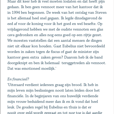
Maar dit keer heb ik veel moeten loslaten en dat heeft pijn
gedaan. Ik ben geen vennoot meer van het kantoor dat ik
in 1994 ben begonnen. De week van het ontslag van Steven
is het allemaal heel snel gegaan. Ik legde dinsdagavond de
eed af voor de koning voor ik het goed en wel besefte. Op
vrijdagavond hebben we met de oudste vennoten een glas
cava gedronken en alles nog eens goed op een rijtje gezet.
We moesten vaststellen dat een aantal mensen de dingen
niet uit elkaar kon houden. Gaat Eubelius niet bevoordeeld
worden in zaken tegen de fiscus of gaat de minister zijn
kantoor geen extra zaken geven? Daarom heb ik de band
doorgeknipt en ben ik helemaal teruggetreden als vennoot.
Dat was emotioneel moeilijk.'
En financieel?
'Uiteraard verdient iedereen graag zijn brood. Ik heb in
mijn leven mijn beslissingen nooit laten leiden door het
financiële. In de beginjaren van ons huwelijk verdiende
mijn vrouw beduidend meer dan ik en ik vond dat heel
leuk. De gouden regel bij Eubelius en thuis is dat er
nooit over geld wordt gepraat en tot nog toe is dat aardig