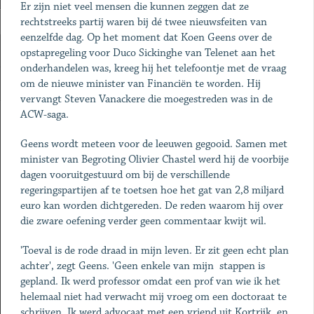
Er zijn niet veel mensen die kunnen zeggen dat ze
rechtstreeks partij waren bij dé twee nieuwsfeiten van
eenzelfde dag. Op het moment dat Koen Geens over de
opstapregeling voor Duco Sickinghe van Telenet aan het
onderhandelen was, kreeg hij het telefoontje met de vraag
om de nieuwe minister van Financiën te worden. Hij
vervangt Steven Vanackere die moegestreden was in de
ACW-saga.
Geens wordt meteen voor de leeuwen gegooid. Samen met
minister van Begroting Olivier Chastel werd hij de voorbije
dagen vooruitgestuurd om bij de verschillende
regeringspartijen af te toetsen hoe het gat van 2,8 miljard
euro kan worden dichtgereden. De reden waarom hij over
die zware oefening verder geen commentaar kwijt wil.
'Toeval is de rode draad in mijn leven. Er zit geen echt plan
achter', zegt Geens. 'Geen enkele van mijn stappen is
gepland. Ik werd professor omdat een prof van wie ik het
helemaal niet had verwacht mij vroeg om een doctoraat te
schrijven. Ik werd advocaat met een vriend uit Kortrijk, en