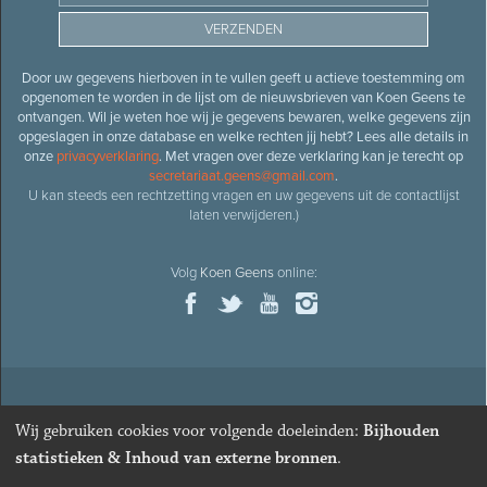
Door uw gegevens hierboven in te vullen geeft u actieve toestemming om
opgenomen te worden in de lijst om de nieuwsbrieven van Koen Geens te
ontvangen. Wil je weten hoe wij je gegevens bewaren, welke gegevens zijn
opgeslagen in onze database en welke rechten jij hebt? Lees alle details in
onze
privacyverklaring
. Met vragen over deze verklaring kan je terecht op
secretariaat.geens@gmail.com
.
U kan steeds een rechtzetting vragen en uw gegevens uit de contactlijst
laten verwijderen.)
Volg
Koen Geens
online:
© 2026
Oud-minister en ere-volksvertegenwoordiger
Koen
Wij gebruiken cookies voor volgende doeleinden:
Bijhouden
Geens
· Alle rechten voorbehouden ·
Cookies wijzigen
statistieken & Inhoud van externe bronnen
.
Webdesign
&
website ontwikkeling
door
Zenjoy in Leuven
. Powered by