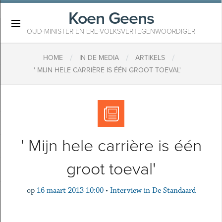
Koen Geens
×
OUD-MINISTER EN ERE-VOLKSVERTEGENWOORDIGER
/
/
/
HOME
IN DE MEDIA
ARTIKELS
' MIJN HELE CARRIÈRE IS ÉÉN GROOT TOEVAL'
' Mijn hele carrière is één
groot toeval'
op
16 maart 2013 10:00
•
Interview in De Standaard