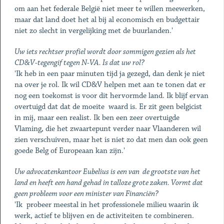
om aan het federale België niet meer te willen meewerken,
maar dat land doet het al bij al economisch en budgettair
niet zo slecht in vergelijking met de buurlanden.'
Uw iets rechtser profiel wordt door sommigen gezien als het
CD&V-tegengif tegen N-VA. Is dat uw rol?
'Ik heb in een paar minuten tijd ja gezegd, dan denk je niet
na over je rol. Ik wil CD&V helpen met aan te tonen dat er
nog een toekomst is voor dit hervormde land. Ik blijf ervan
overtuigd dat dat de moeite waard is. Er zit geen belgicist
in mij, maar een realist. Ik ben een zeer overtuigde
Vlaming, die het zwaartepunt verder naar Vlaanderen wil
zien verschuiven, maar het is niet zo dat men dan ook geen
goede Belg of Europeaan kan zijn.'
Uw advocatenkantoor Eubelius is een van de grootste van het
land en heeft een hand gehad in talloze grote zaken. Vormt dat
geen probleem voor een minister van Financiën?
'Ik probeer meestal in het professionele milieu waarin ik
werk, actief te blijven en de activiteiten te combineren.