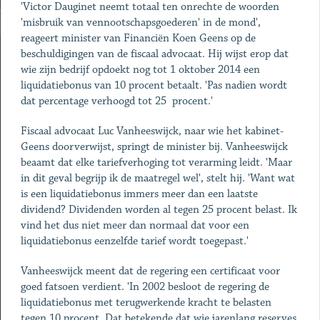
'Victor Dauginet neemt totaal ten onrechte de woorden
'misbruik van vennootschapsgoederen' in de mond',
reageert minister van Financiën Koen Geens op de
beschuldigingen van de fiscaal advocaat. Hij wijst erop dat
wie zijn bedrijf opdoekt nog tot 1 oktober 2014 een
liquidatiebonus van 10 procent betaalt. 'Pas nadien wordt
dat percentage verhoogd tot 25 procent.'
Fiscaal advocaat Luc Vanheeswijck, naar wie het kabinet-
Geens doorverwijst, springt de minister bij. Vanheeswijck
beaamt dat elke tariefverhoging tot verarming leidt. 'Maar
in dit geval begrijp ik de maatregel wel', stelt hij. 'Want wat
is een liquidatiebonus immers meer dan een laatste
dividend? Dividenden worden al tegen 25 procent belast. Ik
vind het dus niet meer dan normaal dat voor een
liquidatiebonus eenzelfde tarief wordt toegepast.'
Vanheeswijck meent dat de regering een certificaat voor
goed fatsoen verdient. 'In 2002 besloot de regering de
liquidatiebonus met terugwerkende kracht te belasten
tegen 10 procent. Dat betekende dat wie jarenlang reserves