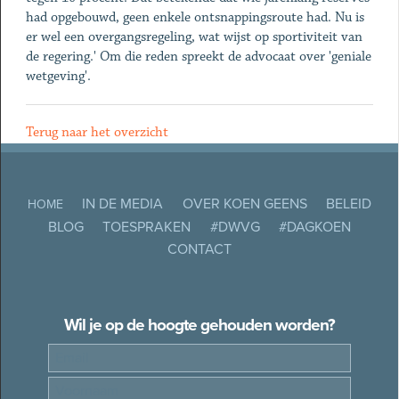
had opgebouwd, geen enkele ontsnappingsroute had. Nu is
er wel een overgangsregeling, wat wijst op sportiviteit van
de regering.' Om die reden spreekt de advocaat over 'geniale
wetgeving'.
Terug naar het overzicht
IN DE MEDIA
OVER KOEN GEENS
BELEID
HOME
BLOG
TOESPRAKEN
#DWVG
#DAGKOEN
CONTACT
Wil je op de hoogte gehouden worden?