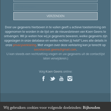
Door uw gegevens hierboven in te vullen geeft u actieve toestemming om
opgenomen te worden in de lijst om de nieuwsbrieven van Koen Geens te
ontvangen. Wil je weten hoe wij je gegevens bewaren, welke gegevens zijn
opgeslagen in onze database en welke rechten jij hebt? Lees alle details in
onze
privacyverklaring
. Met vragen over deze verklaring kan je terecht op
secretariaat.geens@gmail.com
.
U kan steeds een rechtzetting vragen en uw gegevens uit de contactlijst
laten verwijderen.)
Volg
Koen Geens
online:
© 2026
Oud-minister en ere-volksvertegenwoordiger
Koen
Wij gebruiken cookies voor volgende doeleinden:
Bijhouden
Geens
· Alle rechten voorbehouden ·
Cookies wijzigen