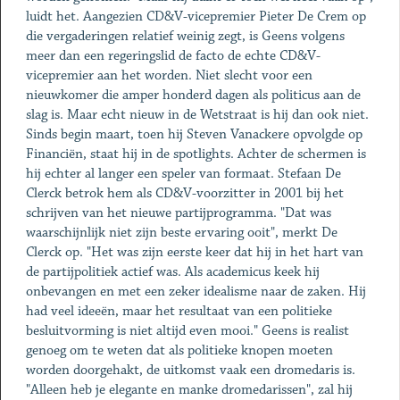
luidt het. Aangezien CD&V-vicepremier Pieter De Crem op
die vergaderingen relatief weinig zegt, is Geens volgens
meer dan een regeringslid de facto de echte CD&V-
vicepremier aan het worden. Niet slecht voor een
nieuwkomer die amper honderd dagen als politicus aan de
slag is. Maar echt nieuw in de Wetstraat is hij dan ook niet.
Sinds begin maart, toen hij Steven Vanackere opvolgde op
Financiën, staat hij in de spotlights. Achter de schermen is
hij echter al langer een speler van formaat. Stefaan De
Clerck betrok hem als CD&V-voorzitter in 2001 bij het
schrijven van het nieuwe partijprogramma. "Dat was
waarschijnlijk niet zijn beste ervaring ooit", merkt De
Clerck op. "Het was zijn eerste keer dat hij in het hart van
de partijpolitiek actief was. Als academicus keek hij
onbevangen en met een zeker idealisme naar de zaken. Hij
had veel ideeën, maar het resultaat van een politieke
besluitvorming is niet altijd even mooi." Geens is realist
genoeg om te weten dat als politieke knopen moeten
worden doorgehakt, de uitkomst vaak een dromedaris is.
"Alleen heb je elegante en manke dromedarissen", zal hij