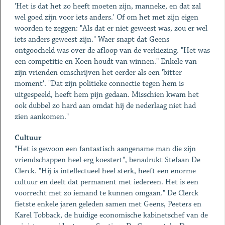
'Het is dat het zo heeft moeten zijn, manneke, en dat zal
wel goed zijn voor iets anders.' Of om het met zijn eigen
woorden te zeggen: "Als dat er niet geweest was, zou er wel
iets anders geweest zijn." Waer snapt dat Geens
ontgoocheld was over de afloop van de verkiezing. "Het was
een competitie en Koen houdt van winnen." Enkele van
zijn vrienden omschrijven het eerder als een 'bitter
moment'. "Dat zijn politieke connectie tegen hem is
uitgespeeld, heeft hem pijn gedaan. Misschien kwam het
ook dubbel zo hard aan omdat hij de nederlaag niet had
zien aankomen."
Cultuur
"Het is gewoon een fantastisch aangename man die zijn
vriendschappen heel erg koestert", benadrukt Stefaan De
Clerck. "Hij is intellectueel heel sterk, heeft een enorme
cultuur en deelt dat permanent met iedereen. Het is een
voorrecht met zo iemand te kunnen omgaan." De Clerck
fietste enkele jaren geleden samen met Geens, Peeters en
Karel Tobback, de huidige economische kabinetschef van de