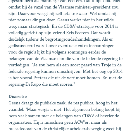
afgeschilderd als mannetje van Peeters. Dat klopt ook. Niet
omdat hij de vazal van de Vlaamse minister-president zou
zijn. Daarvoor weegt hij zelf iets te zwaar. Wel omdat hij
niet zomaar dingen doet. Geens werkt niet in het wilde
weg, maar strategisch. En de CD&V-strategie voor 2014 is
volledig gericht op zijn vriend Kris Peeters. Dat wordt
duidelijk tijdens de begrotingsonderhandelingen. Als er
gediscussieerd wordt over eventuele extra inspanningen
voor de regio's lijkt hij volgens sommigen eerder de
belangen van de Vlaamse dan die van de federale regering te
verdedigen. "Je zou hem als een soort paard van Troje in de
federale regering kunnen omschrijven. Met het oog op 2014
is het vooral Peeters die uit de verf moet komen. En niet de
regering-Di Rupo die moet scoren."
Discretie
Geens draagt de publieke zaak, de res publica, hoog in het
vaandel. "Maar vergis u niet. Het algemeen belang loopt bij
hem vaak samen met de belangen van CD&V of bevriende
organisaties. Hij is misschien geen ACW'er, maar als
huisadvocaat van de christelijke arbeidersbeweging weet hij