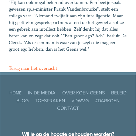
"Hij kan ook nogal belerend overkomen. Een beetje zoals
gewezen sp.a-minister Frank Vandenbroucke", stelt een
collega vast. "Niemand twijfelt aan zijn intelligentie. Maar
hij geeft zijn gesprekspartners af en toe het gevoel alsof ze
een gebrek aan intellect hebben. Zelf denkt hij dat alles
beter kan en zegt dat ook." "Een groot ego? Ach", besluit De
Clerck. "Als er een man is waarvan je zegt: die mag een
groot ego hebben, dan is het Geens wel."
Terug naar het overzicht
IN DE MEDIA
OVER KOEN GEENS
BELEID
HOME
BLOG
TOESPRAKEN
#DWVG
#DAGKOEN
CONTACT
Wil je op de hoogte gehouden worden?