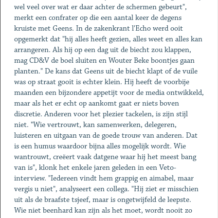
wel veel over wat er daar achter de schermen gebeurt",
merkt een confrater op die een aantal keer de degens
kruiste met Geens. In de zakenkrant l'Echo werd ooit
opgemerkt dat "hij alles heeft gezien, alles weet en alles kan
arrangeren. Als hij op een dag uit de biecht zou klappen,
mag CD&V de boel sluiten en Wouter Beke boontjes gaan
planten." De kans dat Geens uit de biecht klapt of de vuile
was op straat gooit is echter klein. Hij heeft de voorbije
maanden een bijzondere appetijt voor de media ontwikkeld,
maar als het er echt op aankomt gaat er niets boven
discretie. Anderen voor het plezier tackelen, is zijn stijl
niet. "Wie vertrouwt, kan samenwerken, delegeren,
luisteren en uitgaan van de goede trouw van anderen. Dat
is een humus waardoor bijna alles mogelijk wordt. Wie
wantrouwt, creëert vaak datgene waar hij het meest bang
van is", klonk het enkele jaren geleden in een Veto-
interview. "Iedereen vindt hem grappig en aimabel, maar
vergis u niet", analyseert een collega. "Hij ziet er misschien
uit als de braafste tsjeef, maar is ongetwijfeld de leepste.
Wie niet beenhard kan zijn als het moet, wordt nooit zo