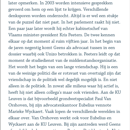
later opmerken. In 2003 worden intensieve gesprekken
gevoerd om hem op een lijst te krijgen. Verschillende
denksporen worden onderzocht. Altijd is er wel een stukje
van de puzzel dat niet past. In het parlement raakt hij niet.
Een paar jaar later wordt hij echter kabinetschef van
Vlaams minister-president Kris Peeters. De twee kennen
elkaar op dat moment al ruim vijftien jaar. In het begin van
de jaren negentig komt Geens als advocaat tussen in een
dossier waarbij ook Unizo betrokken is. Peeters leidt op dat
moment de studiedienst van de middenstandsorganisatie.
Het wordt het begin van een lange vriendschap. Hij is een
van de weinige politici die er rotsvast van overtuigd zijn dat
vriendschap in de politiek wel degelijk mogelijk is. En niet
alleen in de politiek. In zowat alle milieus waar hij actief is,
heeft hij niet alleen collega's maar ook vrienden. Aan de KU
Leuven is dat bijvoorbeeld grondwetspecialist Paul Van
Orshoven, bij zijn advocatenkantoor Eubelius vennote
Marieke Wyckaert. Vaak lopen de verschillende werelden in
elkaar over. Van Orshoven werkt ook voor Eubelius en
Wyckaert aan de KU Leuven. Bij zijn aantreden werd Geens