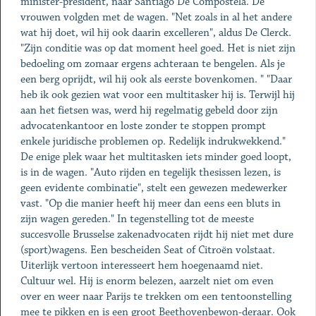
minister-president, naar Santiago De Compostela. De
vrouwen volgden met de wagen. "Net zoals in al het andere
wat hij doet, wil hij ook daarin excelleren", aldus De Clerck.
"Zijn conditie was op dat moment heel goed. Het is niet zijn
bedoeling om zomaar ergens achteraan te bengelen. Als je
een berg oprijdt, wil hij ook als eerste bovenkomen. " "Daar
heb ik ook gezien wat voor een multitasker hij is. Terwijl hij
aan het fietsen was, werd hij regelmatig gebeld door zijn
advocatenkantoor en loste zonder te stoppen prompt
enkele juridische problemen op. Redelijk indrukwekkend."
De enige plek waar het multitasken iets minder goed loopt,
is in de wagen. "Auto rijden en tegelijk thesissen lezen, is
geen evidente combinatie", stelt een gewezen medewerker
vast. "Op die manier heeft hij meer dan eens een bluts in
zijn wagen gereden." In tegenstelling tot de meeste
succesvolle Brusselse zakenadvocaten rijdt hij niet met dure
(sport)wagens. Een bescheiden Seat of Citroën volstaat.
Uiterlijk vertoon interesseert hem hoegenaamd niet.
Cultuur wel. Hij is enorm belezen, aarzelt niet om even
over en weer naar Parijs te trekken om een tentoonstelling
mee te pikken en is een groot Beethovenbewon-deraar. Ook