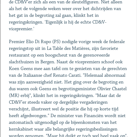
de CD&V'er zich als een van de sleutelfiguren. Niet alleen
als het de volgende weken weer over het dichtrijden van
het gat in de begroting zal gaan, klinkt het in
regeringskringen. 'Eigenlijk is hij de echte CD&V-
vicepremier.'
Premier Elio Di Rupo (PS) nodigde vorige week de federale
regeringstop uit in La Table des Matières, zijn favoriete
restaurant op een boogscheut van de gerenoveerde
slachthuizen in Bergen. Naast de vicepremiers schoof ook
Koen Geens mee aan tafel om te genieten van de gerechten
van de Italiaanse chef Renato Carati. "Helemaal abnormaal
was zijn aanwezigheid niet. Het ging over de begroting en
dus waren ook Geens en begrotingsminister Olivier Chastel
(MR) erbij", klinkt het in regeringskringen. "Maar dat de
CD&V'er steeds vaker op dergelijke vergaderingen
verschijnt, illustreert wel de positie die hij op korte tijd
heeft afgedwongen." De minister van Financiën wordt niet
automatisch uitgenodigd op de bijeenkomsten van het
kernkabinet waar alle belangrijke regeringsbeslissingen
worden genomen. "Maar hij duikt er toch wel heel vaak op",