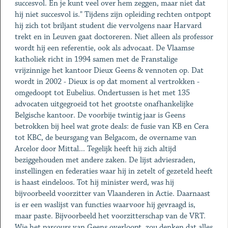
succesvol. En je kunt veel over hem zeggen, maar niet dat
hij niet succesvol is." Tijdens zijn opleiding rechten ontpopt
hij zich tot briljant student die vervolgens naar Harvard
trekt en in Leuven gaat doctoreren. Niet alleen als professor
wordt hij een referentie, ook als advocaat. De Vlaamse
katholiek richt in 1994 samen met de Franstalige
vrijzinnige het kantoor Dieux Geens & vennoten op. Dat
wordt in 2002 - Dieux is op dat moment al vertrokken -
omgedoopt tot Eubelius. Ondertussen is het met 135
advocaten uitgegroeid tot het grootste onafhankelijke
Belgische kantoor. De voorbije twintig jaar is Geens
betrokken bij heel wat grote deals: de fusie van KB en Cera
tot KBC, de beursgang van Belgacom, de overname van
Arcelor door Mittal... Tegelijk heeft hij zich altijd
beziggehouden met andere zaken. De lijst adviesraden,
instellingen en federaties waar hij in zetelt of gezeteld heeft
is haast eindeloos. Tot hij minister werd, was hij
bijvoorbeeld voorzitter van Vlaanderen in Actie. Daarnaast
is er een waslijst van functies waarvoor hij gevraagd is,
maar paste. Bijvoorbeeld het voorzitterschap van de VRT.
Wie het parcours van Geens overloopt, zou denken dat alles