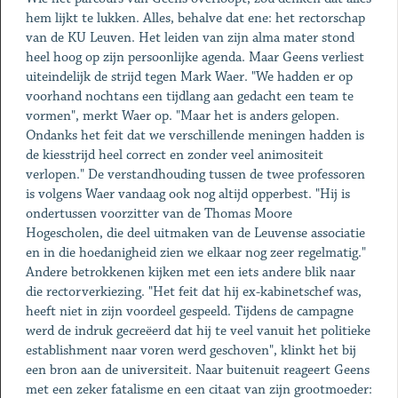
hem lijkt te lukken. Alles, behalve dat ene: het rectorschap
van de KU Leuven. Het leiden van zijn alma mater stond
heel hoog op zijn persoonlijke agenda. Maar Geens verliest
uiteindelijk de strijd tegen Mark Waer. "We hadden er op
voorhand nochtans een tijdlang aan gedacht een team te
vormen", merkt Waer op. "Maar het is anders gelopen.
Ondanks het feit dat we verschillende meningen hadden is
de kiesstrijd heel correct en zonder veel animositeit
verlopen." De verstandhouding tussen de twee professoren
is volgens Waer vandaag ook nog altijd opperbest. "Hij is
ondertussen voorzitter van de Thomas Moore
Hogescholen, die deel uitmaken van de Leuvense associatie
en in die hoedanigheid zien we elkaar nog zeer regelmatig."
Andere betrokkenen kijken met een iets andere blik naar
die rectorverkiezing. "Het feit dat hij ex-kabinetschef was,
heeft niet in zijn voordeel gespeeld. Tijdens de campagne
werd de indruk gecreëerd dat hij te veel vanuit het politieke
establishment naar voren werd geschoven", klinkt het bij
een bron aan de universiteit. Naar buitenuit reageert Geens
met een zeker fatalisme en een citaat van zijn grootmoeder: