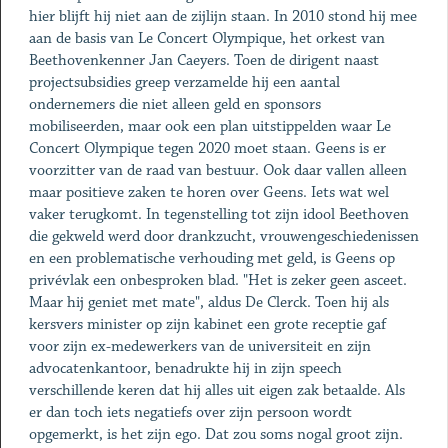
hier blijft hij niet aan de zijlijn staan. In 2010 stond hij mee
aan de basis van Le Concert Olympique, het orkest van
Beethovenkenner Jan Caeyers. Toen de dirigent naast
projectsubsidies greep verzamelde hij een aantal
ondernemers die niet alleen geld en sponsors
mobiliseerden, maar ook een plan uitstippelden waar Le
Concert Olympique tegen 2020 moet staan. Geens is er
voorzitter van de raad van bestuur. Ook daar vallen alleen
maar positieve zaken te horen over Geens. Iets wat wel
vaker terugkomt. In tegenstelling tot zijn idool Beethoven
die gekweld werd door drankzucht, vrouwengeschiedenissen
en een problematische verhouding met geld, is Geens op
privévlak een onbesproken blad. "Het is zeker geen asceet.
Maar hij geniet met mate", aldus De Clerck. Toen hij als
kersvers minister op zijn kabinet een grote receptie gaf
voor zijn ex-medewerkers van de universiteit en zijn
advocatenkantoor, benadrukte hij in zijn speech
verschillende keren dat hij alles uit eigen zak betaalde. Als
er dan toch iets negatiefs over zijn persoon wordt
opgemerkt, is het zijn ego. Dat zou soms nogal groot zijn.