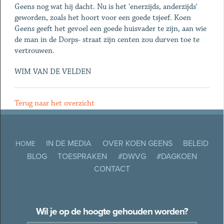
Geens nog wat hij dacht. Nu is het 'enerzijds, anderzijds'
geworden, zoals het hoort voor een goede tsjeef. Koen
Geens geeft het gevoel een goede huisvader te zijn, aan wie
de man in de Dorps- straat zijn centen zou durven toe te
vertrouwen.
WIM VAN DE VELDEN
Terug naar het overzicht
IN DE MEDIA
OVER KOEN GEENS
BELEID
HOME
BLOG
TOESPRAKEN
#DWVG
#DAGKOEN
CONTACT
Wil je op de hoogte gehouden worden?