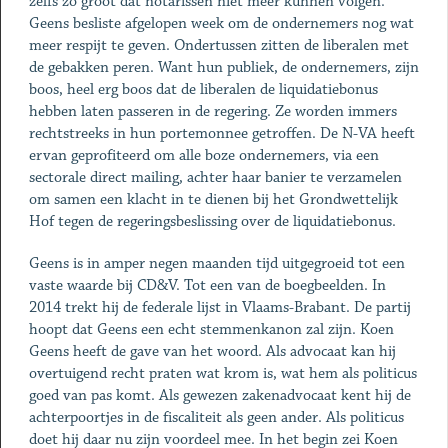
zelfs zo groot dat notarissen niet meer kunnen volgen.
Geens besliste afgelopen week om de ondernemers nog wat
meer respijt te geven. Ondertussen zitten de liberalen met
de gebakken peren. Want hun publiek, de ondernemers, zijn
boos, heel erg boos dat de liberalen de liquidatiebonus
hebben laten passeren in de regering. Ze worden immers
rechtstreeks in hun portemonnee getroffen. De N-VA heeft
ervan geprofiteerd om alle boze ondernemers, via een
sectorale direct mailing, achter haar banier te verzamelen
om samen een klacht in te dienen bij het Grondwettelijk
Hof tegen de regeringsbeslissing over de liquidatiebonus.
Geens is in amper negen maanden tijd uitgegroeid tot een
vaste waarde bij CD&V. Tot een van de boegbeelden. In
2014 trekt hij de federale lijst in Vlaams-Brabant. De partij
hoopt dat Geens een echt stemmenkanon zal zijn. Koen
Geens heeft de gave van het woord. Als advocaat kan hij
overtuigend recht praten wat krom is, wat hem als politicus
goed van pas komt. Als gewezen zakenadvocaat kent hij de
achterpoortjes in de fiscaliteit als geen ander. Als politicus
doet hij daar nu zijn voordeel mee. In het begin zei Koen