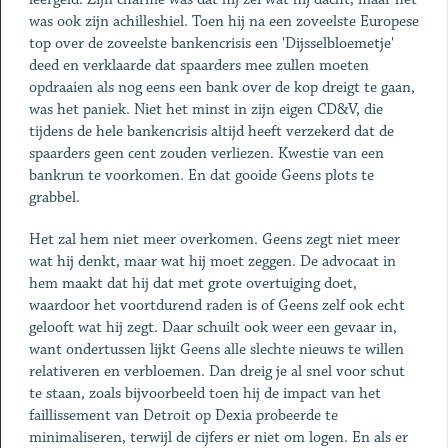
was ook zijn achilleshiel. Toen hij na een zoveelste Europese
top over de zoveelste bankencrisis een 'Dijsselbloemetje'
deed en verklaarde dat spaarders mee zullen moeten
opdraaien als nog eens een bank over de kop dreigt te gaan,
was het paniek. Niet het minst in zijn eigen CD&V, die
tijdens de hele bankencrisis altijd heeft verzekerd dat de
spaarders geen cent zouden verliezen. Kwestie van een
bankrun te voorkomen. En dat gooide Geens plots te
grabbel.
Het zal hem niet meer overkomen. Geens zegt niet meer
wat hij denkt, maar wat hij moet zeggen. De advocaat in
hem maakt dat hij dat met grote overtuiging doet,
waardoor het voortdurend raden is of Geens zelf ook echt
gelooft wat hij zegt. Daar schuilt ook weer een gevaar in,
want ondertussen lijkt Geens alle slechte nieuws te willen
relativeren en verbloemen. Dan dreig je al snel voor schut
te staan, zoals bijvoorbeeld toen hij de impact van het
faillissement van Detroit op Dexia probeerde te
minimaliseren, terwijl de cijfers er niet om logen. En als er