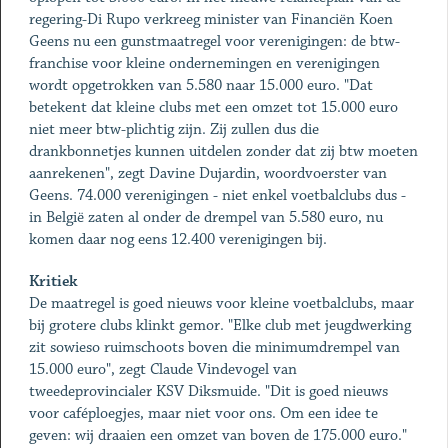
regering-Di Rupo verkreeg minister van Financiën Koen
Geens nu een gunstmaatregel voor verenigingen: de btw-
franchise voor kleine ondernemingen en verenigingen
wordt opgetrokken van 5.580 naar 15.000 euro. "Dat
betekent dat kleine clubs met een omzet tot 15.000 euro
niet meer btw-plichtig zijn. Zij zullen dus die
drankbonnetjes kunnen uitdelen zonder dat zij btw moeten
aanrekenen", zegt Davine Dujardin, woordvoerster van
Geens. 74.000 verenigingen - niet enkel voetbalclubs dus -
in België zaten al onder de drempel van 5.580 euro, nu
komen daar nog eens 12.400 verenigingen bij.
Kritiek
De maatregel is goed nieuws voor kleine voetbalclubs, maar
bij grotere clubs klinkt gemor. "Elke club met jeugdwerking
zit sowieso ruimschoots boven die minimumdrempel van
15.000 euro", zegt Claude Vindevogel van
tweedeprovincialer KSV Diksmuide. "Dit is goed nieuws
voor caféploegjes, maar niet voor ons. Om een idee te
geven: wij draaien een omzet van boven de 175.000 euro."