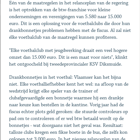
Eén van de maatregelen in het relanceplan van de regering
is het optrekken van de btw-franchise voor kleine
ondernemingen en verenigingen van 5.580 naar 15.000
euro. Dit is een oplossing voor de voetbalclubs die door hun
drankbonnetjes problemen hebben met de fiscus. Al zal niet
élke voetbalclub van de maatregel kunnen profiteren.
"Elke voetbalclub met jeugdwerking draait een veel hogere
omzet dan 15.000 euro. Dit is een maat voor niets", klinkt
het ontgoocheld bij tweedeprovincialer KSV Diksmuide.
Drankbonnetjes in het voetbal: Vlaamser kan het bijna
niet. Elke voetballiefhebber kent het wel: na afloop van de
wedstrijd krijgt elke speler van de trainer of
clubafgevaardigde een bonnetje waarmee hij een drankje
naar keuze kan bestellen in de kantine. Vorig jaar had de
fiscus echter plots geld geroken: die stuurde controleurs op
pad om te controleren of er wel btw betaald wordt op de
bonnetjes - wat doorgaans niet het geval was. Resultaat:
talloze clubs kregen een fikse boete in de bus, die zelfs kon
oplopen tot 3.000 euro. In het nieuwe relanceplan van de