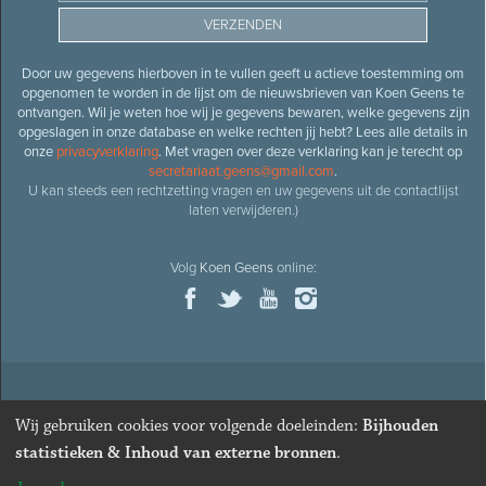
Door uw gegevens hierboven in te vullen geeft u actieve toestemming om
opgenomen te worden in de lijst om de nieuwsbrieven van Koen Geens te
ontvangen. Wil je weten hoe wij je gegevens bewaren, welke gegevens zijn
opgeslagen in onze database en welke rechten jij hebt? Lees alle details in
onze
privacyverklaring
. Met vragen over deze verklaring kan je terecht op
secretariaat.geens@gmail.com
.
U kan steeds een rechtzetting vragen en uw gegevens uit de contactlijst
laten verwijderen.)
Volg
Koen Geens
online:
© 2026
Oud-minister en ere-volksvertegenwoordiger
Koen
Wij gebruiken cookies voor volgende doeleinden:
Bijhouden
Geens
· Alle rechten voorbehouden ·
Cookies wijzigen
statistieken & Inhoud van externe bronnen
.
Webdesign
&
website ontwikkeling
door
Zenjoy in Leuven
. Powered by