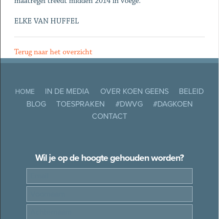
maatregel treedt midden 2014 in voege.
ELKE VAN HUFFEL
Terug naar het overzicht
IN DE MEDIA
OVER KOEN GEENS
BELEID
HOME
BLOG
TOESPRAKEN
#DWVG
#DAGKOEN
CONTACT
Wil je op de hoogte gehouden worden?