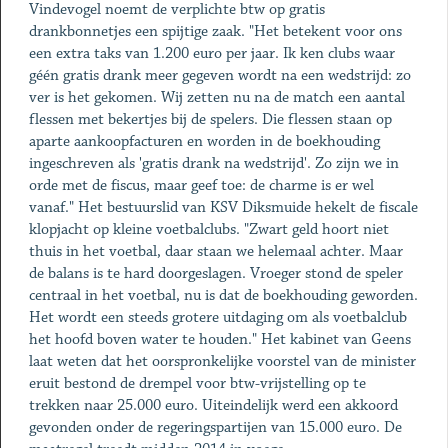
Vindevogel noemt de verplichte btw op gratis
drankbonnetjes een spijtige zaak. "Het betekent voor ons
een extra taks van 1.200 euro per jaar. Ik ken clubs waar
géén gratis drank meer gegeven wordt na een wedstrijd: zo
ver is het gekomen. Wij zetten nu na de match een aantal
flessen met bekertjes bij de spelers. Die flessen staan op
aparte aankoopfacturen en worden in de boekhouding
ingeschreven als 'gratis drank na wedstrijd'. Zo zijn we in
orde met de fiscus, maar geef toe: de charme is er wel
vanaf." Het bestuurslid van KSV Diksmuide hekelt de fiscale
klopjacht op kleine voetbalclubs. "Zwart geld hoort niet
thuis in het voetbal, daar staan we helemaal achter. Maar
de balans is te hard doorgeslagen. Vroeger stond de speler
centraal in het voetbal, nu is dat de boekhouding geworden.
Het wordt een steeds grotere uitdaging om als voetbalclub
het hoofd boven water te houden." Het kabinet van Geens
laat weten dat het oorspronkelijke voorstel van de minister
eruit bestond de drempel voor btw-vrijstelling op te
trekken naar 25.000 euro. Uiteindelijk werd een akkoord
gevonden onder de regeringspartijen van 15.000 euro. De