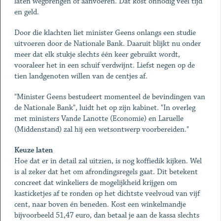
laten wegbrengen of aanvoeren. Dat kost onnodig veel tijd
en geld.
Door die klachten liet minister Geens onlangs een studie
uitvoeren door de Nationale Bank. Daaruit blijkt nu onder
meer dat elk stukje slechts één keer gebruikt wordt,
vooraleer het in een schuif verdwijnt. Liefst negen op de
tien landgenoten willen van de centjes af.
"Minister Geens bestudeert momenteel de bevindingen van
de Nationale Bank", luidt het op zijn kabinet. "In overleg
met ministers Vande Lanotte (Economie) en Laruelle
(Middenstand) zal hij een wetsontwerp voorbereiden."
Keuze laten
Hoe dat er in detail zal uitzien, is nog koffiedik kijken. Wel
is al zeker dat het om afrondingsregels gaat. Dit betekent
concreet dat winkeliers de mogelijkheid krijgen om
kasticketjes af te ronden op het dichtste veelvoud van vijf
cent, naar boven én beneden. Kost een winkelmandje
bijvoorbeeld 51,47 euro, dan betaal je aan de kassa slechts