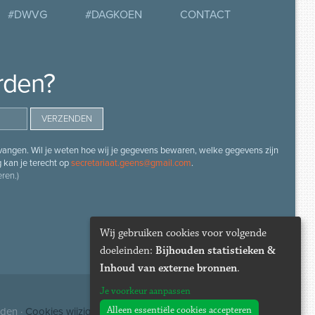
#DWVG
#DAGKOEN
CONTACT
rden?
angen. Wil je weten hoe wij je gegevens bewaren, welke gegevens zijn
g kan je terecht op
secretariaat.geens@gmail.com
.
ren.)
Wij gebruiken cookies voor volgende
doeleinden:
Bijhouden statistieken &
Inhoud van externe bronnen
.
Je voorkeur aanpassen
Alleen essentiële cookies accepteren
uden ·
Cookies wijzigen