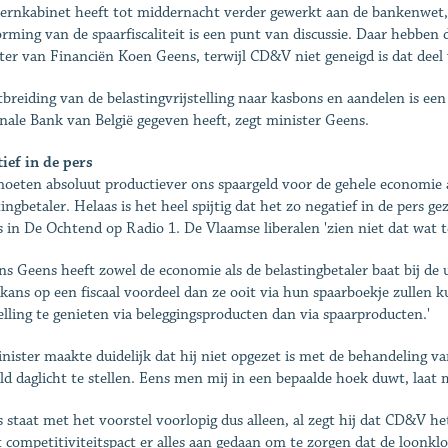
ernkabinet heeft tot middernacht verder gewerkt aan de bankenwet, 
rming van de spaarfiscaliteit is een punt van discussie. Daar hebben d
ter van Financiën Koen Geens, terwijl CD&V niet geneigd is dat deel 
tbreiding van de belastingvrijstelling naar kasbons en aandelen is ee
nale Bank van België gegeven heeft, zegt minister Geens.
ief in de pers
moeten absoluut productiever ons spaargeld voor de gehele economie 
tingbetaler. Helaas is het heel spijtig dat het zo negatief in de pers g
 in De Ochtend op Radio 1. De Vlaamse liberalen 'zien niet dat wat te
ns Geens heeft zowel de economie als de belastingbetaler baat bij de ui
kans op een fiscaal voordeel dan ze ooit via hun spaarboekje zullen 
telling te genieten via beleggingsproducten dan via spaarproducten.'
nister maakte duidelijk dat hij niet opgezet is met de behandeling va
ld daglicht te stellen. Eens men mij in een bepaalde hoek duwt, laat 
 staat met het voorstel voorlopig dus alleen, al zegt hij dat CD&V he
t competitiviteitspact er alles aan gedaan om te zorgen dat de loon