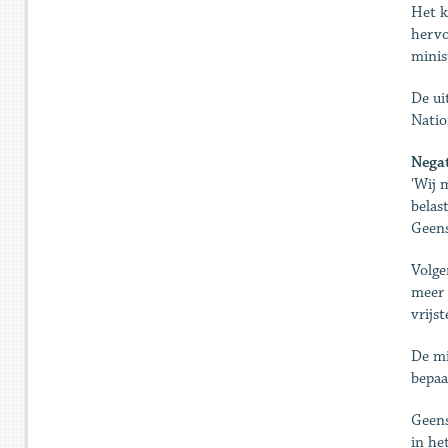
Het k
hervo
minis
De ui
Natio
Negat
'Wij 
belas
Geens
Volge
meer 
vrijs
De mi
bepaa
Geens
in he