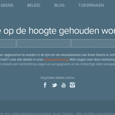
 GEENS
BELEID
BLOG
TOESPRAKEN
je op de hoogte gehouden wo
 om opgenomen te worden in de lijst om de nieuwsbrieven van Koen Geens te ontv
hebt? Lees alle details in onze
privacyverklaring
. Met vragen over deze verklarin
n steeds een rechtzetting vragen en uw gegevens uit de contactlijst laten verwijde
Volg
Koen Geens
online:
 en ere-volksvertegenwoordiger
Koen Geens
· Alle rechten voorbeho