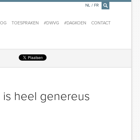
NL
/
FR
×
LOG
TOESPRAKEN
#DWVG
#DAGKOEN
CONTACT
l is heel genereus