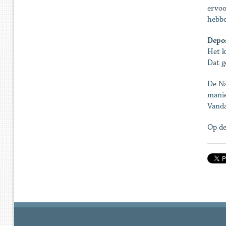
ervoo
hebbe
Depos
Het k
Dat g
De Na
manie
Vanda
Op de