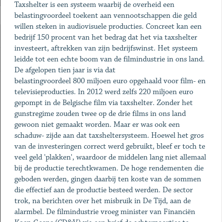
Taxshelter is een systeem waarbij de overheid een
belastingvoordeel toekent aan vennootschappen die geld
willen steken in audiovisuele producties. Concreet kan een
bedrijf 150 procent van het bedrag dat het via taxshelter
investeert, aftrekken van zijn bedrijfswinst. Het systeem
leidde tot een echte boom van de filmindustrie in ons land.
De afgelopen tien jaar is via dat
belastingvoordeel 800 miljoen euro opgehaald voor film- en
televisieproducties. In 2012 werd zelfs 220 miljoen euro
gepompt in de Belgische film via taxshelter. Zonder het
gunstregime zouden twee op de drie films in ons land
gewoon niet gemaakt worden. Maar er was ook een
schaduw- zijde aan dat taxsheltersysteem. Hoewel het gros
van de investeringen correct werd gebruikt, bleef er toch te
veel geld 'plakken', waardoor de middelen lang niet allemaal
bij de productie terechtkwamen. De hoge rendementen die
geboden werden, gingen daarbij ten koste van de sommen
die effectief aan de productie besteed werden. De sector
trok, na berichten over het misbruik in De Tijd, aan de
alarmbel. De filmindustrie vroeg minister van Financiën