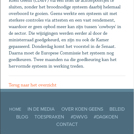
Koen Geens (CD&V) via een brief de achterpoortjes te
sluiten, zonder het broodnodige systeem daarbij helemaal
overboord te gooien. Geens werkte een systeem uit met
sterkere controles via attesten en een vast rendement,
waardoor er geen opbod meer kan zijn tussen 'cowboys' in
de sector. Die wijzigingen werden eerder al door de
ministerraad goedgekeurd, en zijn nu ook de Kamer
gepasseerd. Donderdag komt het voorstel in de Senaat.
Daarna moet de Europese Commissie het systeem nog
goedkeuren. Twee maanden na die goedkeuring kan het
hervormde systeem in werking treden.
Terug naar het overzicht
IN DE MEDIA
OVER KOEN GEENS
BELEID
HOME
BLOG
TOESPRAKEN
#DWVG
#DAGKOEN
CONTACT