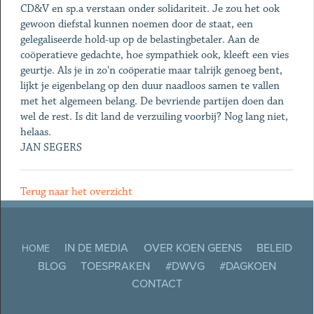
CD&V en sp.a verstaan onder solidariteit. Je zou het ook
gewoon diefstal kunnen noemen door de staat, een
gelegaliseerde hold-up op de belastingbetaler. Aan de
coöperatieve gedachte, hoe sympathiek ook, kleeft een vies
geurtje. Als je in zo'n coöperatie maar talrijk genoeg bent,
lijkt je eigenbelang op den duur naadloos samen te vallen
met het algemeen belang. De bevriende partijen doen dan
wel de rest. Is dit land de verzuiling voorbij? Nog lang niet,
helaas.
JAN SEGERS
Terug naar het overzicht
IN DE MEDIA
OVER KOEN GEENS
BELEID
HOME
BLOG
TOESPRAKEN
#DWVG
#DAGKOEN
CONTACT