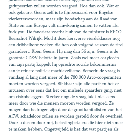
gedupeerden zullen worden vergoed. Hoe dan ook. Wat er
ook gebeure. Geens zelf is te fijnbesnaard voor Engelse
vierletterwoorden, maar zijn boodschap aan de Raad van
State en aan Europa valt nauwkeurig samen te vatten als:
fuck you! De favoriete voetbalclub van de minister is KFCO
Beerschot Wilrijk. Mocht deze kersverse vierdeklasser nog
een dribbelkont zoeken die hen ook volgend seizoen de titel
garandeert: Koen Geens. Hij mag dan 56 zijn, Geens is de
grootste CD&V-belofte in jaren. Zoals wel meer coryfeeën
van zijn partij koppelt hij oprechte sociale bekommernis
aan je reinste politiek machiavellisme. Bemerk: de vraag is
vandaag al lang niet meer of die 780.000 Arco-coöperanten
moeten worden vergoed. Blijkbaar zijn alle partijen het er
intussen over eens dat het om misleide spaarders ging, niet
om risicobeleggers. Sterker nog: de vraag luidt niet eens
meer door wie die mensen moeten worden vergoed. Ze
mogen dan bedrogen zijn door de grootkapitalisten van het
ACW, schadeloos zullen ze worden gesteld door de overheid.
Door u dus en door mij, belastingbetalers die hier niets mee
te maken hebben. Ongetwijfeld is het dat wat partijen als