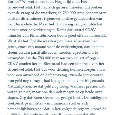
Europa? We weten het niet. Nog altijd niet. Het
Grondwettelijk Hof had zich gisteren moeten uitspreken
over de vraag of die waarborg de 780.000 Arco-coöperanten
positief discrimineert tegenover andere gedupeerden van
het Dexia-debacle. Maar het Hof zweeg zedig en tilde het
dossier over de verkiezingen. Komt dat uitstel CD&V-
minister van Financiën Koen Geens goed uit? Ja natuurlijk.
Want als het Hof die waarborg op losse schroeven had
gezet, exact één maand voor de verkiezingen, dan hadden
Geens en zijn partij alle zeilen moeten bijzetten om te
vermijden dat die 780.000 mensen zich collectief tegen
CD&V zouden keren. Electoraal had een uitspraak van het
Grondwettelijk Hof dus voor deining kunnen zorgen, maar
voor een antwoord op de hamvraag - zien de coöperanten
hun geld nog terug? - had het geen enkel verschil gemaakt.
Natuurlijk zien ze dat geld nog terug. Wanneer precies, dat
weten ze niet, maar hoe dan ook mogen ze op beide oren
slapen. Zeg dat Koen Geens het gezegd heeft. De huidige en
toekomstige minister van Financiën stelt er zich
persoonlijk borg voor dat in het volgende regeerakkoord de
juridisch sluitende belofte wordt opgenomen dat alle