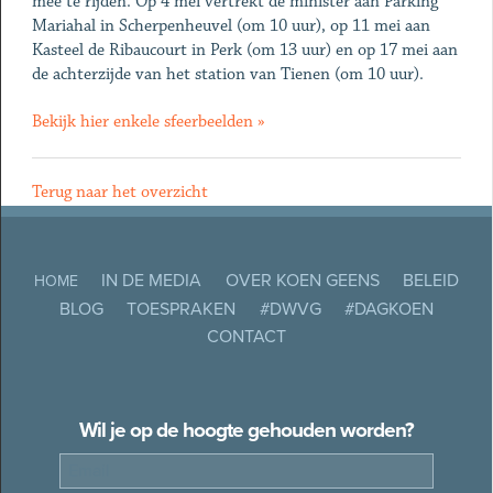
mee te rijden. Op 4 mei vertrekt de minister aan Parking
Mariahal in Scherpenheuvel (om 10 uur), op 11 mei aan
Kasteel de Ribaucourt in Perk (om 13 uur) en op 17 mei aan
de achterzijde van het station van Tienen (om 10 uur).
Bekijk hier enkele sfeerbeelden »
Terug naar het overzicht
IN DE MEDIA
OVER KOEN GEENS
BELEID
HOME
BLOG
TOESPRAKEN
#DWVG
#DAGKOEN
CONTACT
Wil je op de hoogte gehouden worden?