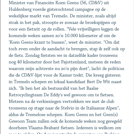
Minister van Financiën Koen Geens (56, CD&V) uit
Huldenberg voerde gisterochtend campagne op de
wekelijkse markt van Tremelo. De minister, zoals altijd
strak in het pak, stroopte er zowaar de broekspijpen op
voor een fietsrit op de rollen. "Vele vrijwilligers leggen de
komende weken samen zo'n 10.000 kilometer af om de
'Koen Geens-krant te bussen", weet de minister. "Om dat
toch even onder de aandacht te brengen, stap ik zelf ook op
de fiets. Zondag fietsten we in datzelfde kader trouwens
nog 40 kilometer door het Pajottenland, meteen de reden
waarom mijn achterste nu zo'n pijn doet", lacht de politicus
die de CD&V-lijst voor de Kamer trekt. Die kreeg gisteren
in Tremelo schepen en lokaal kandidaat Bert De Wit naast
zich. "Ik ben het als bestuurslid van het Baalse
Retrocyclingteam De Eddy's wel gewoon om te fietsen.
Meteen na de verkiezingen vertrekken we met de club
trouwens op stage naar de Stelvio in de Italiaanse Alpen",
aldus de Tremelose schepen. Koen Geens en het Geen(s)
Gewoon Team zullen ook de komende weken nog geregeld
doorheen Vlaams-Brabant fietsen. Iedereen is welkom om