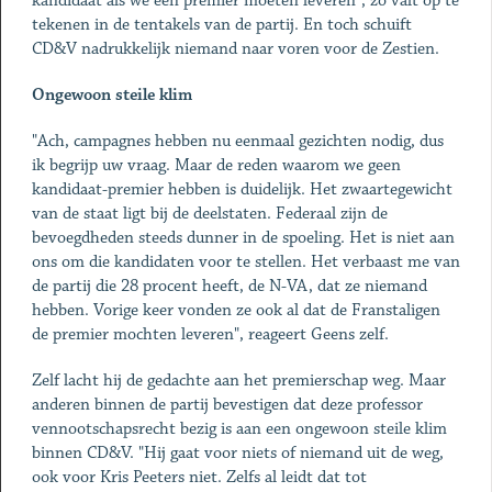
kandidaat als we een premier moeten leveren", zo valt op te
tekenen in de tentakels van de partij. En toch schuift
CD&V nadrukkelijk niemand naar voren voor de Zestien.
Ongewoon steile klim
"Ach, campagnes hebben nu eenmaal gezichten nodig, dus
ik begrijp uw vraag. Maar de reden waarom we geen
kandidaat-premier hebben is duidelijk. Het zwaartegewicht
van de staat ligt bij de deelstaten. Federaal zijn de
bevoegdheden steeds dunner in de spoeling. Het is niet aan
ons om die kandidaten voor te stellen. Het verbaast me van
de partij die 28 procent heeft, de N-VA, dat ze niemand
hebben. Vorige keer vonden ze ook al dat de Franstaligen
de premier mochten leveren", reageert Geens zelf.
Zelf lacht hij de gedachte aan het premierschap weg. Maar
anderen binnen de partij bevestigen dat deze professor
vennootschapsrecht bezig is aan een ongewoon steile klim
binnen CD&V. "Hij gaat voor niets of niemand uit de weg,
ook voor Kris Peeters niet. Zelfs al leidt dat tot