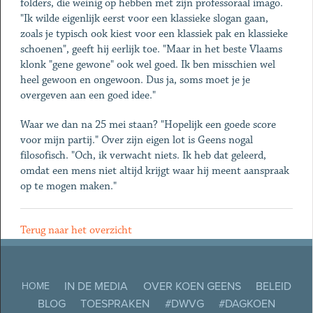
folders, die weinig op hebben met zijn professoraal imago.
"Ik wilde eigenlijk eerst voor een klassieke slogan gaan,
zoals je typisch ook kiest voor een klassiek pak en klassieke
schoenen", geeft hij eerlijk toe. "Maar in het beste Vlaams
klonk "gene gewone" ook wel goed. Ik ben misschien wel
heel gewoon en ongewoon. Dus ja, soms moet je je
overgeven aan een goed idee."
Waar we dan na 25 mei staan? "Hopelijk een goede score
voor mijn partij." Over zijn eigen lot is Geens nogal
filosofisch. "Och, ik verwacht niets. Ik heb dat geleerd,
omdat een mens niet altijd krijgt waar hij meent aanspraak
op te mogen maken."
Terug naar het overzicht
IN DE MEDIA
OVER KOEN GEENS
BELEID
HOME
BLOG
TOESPRAKEN
#DWVG
#DAGKOEN