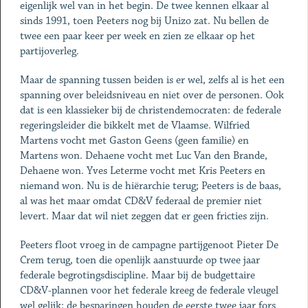
eigenlijk wel van in het begin. De twee kennen elkaar al
sinds 1991, toen Peeters nog bij Unizo zat. Nu bellen de
twee een paar keer per week en zien ze elkaar op het
partijoverleg.
Maar de spanning tussen beiden is er wel, zelfs al is het een
spanning over beleidsniveau en niet over de personen. Ook
dat is een klassieker bij de christendemocraten: de federale
regeringsleider die bikkelt met de Vlaamse. Wilfried
Martens vocht met Gaston Geens (geen familie) en
Martens won. Dehaene vocht met Luc Van den Brande,
Dehaene won. Yves Leterme vocht met Kris Peeters en
niemand won. Nu is de hiërarchie terug; Peeters is de baas,
al was het maar omdat CD&V federaal de premier niet
levert. Maar dat wil niet zeggen dat er geen fricties zijn.
Peeters floot vroeg in de campagne partijgenoot Pieter De
Crem terug, toen die openlijk aanstuurde op twee jaar
federale begrotingsdiscipline. Maar bij de budgettaire
CD&V-plannen voor het federale kreeg de federale vleugel
wel gelijk: de besparingen houden de eerste twee jaar fors