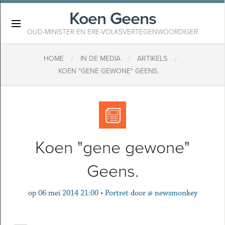
Koen Geens
×
OUD-MINISTER EN ERE-VOLKSVERTEGENWOORDIGER
/
/
/
HOME
IN DE MEDIA
ARTIKELS
KOEN "GENE GEWONE" GEENS.
Koen "gene gewone"
Geens.
op
06 mei 2014 21:00
•
Portret door @ newsmonkey