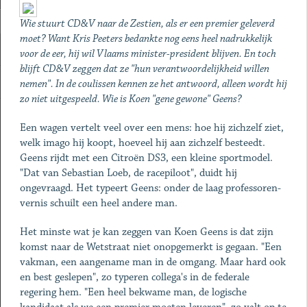
Wie stuurt CD&V naar de Zestien, als er een premier geleverd
moet? Want Kris Peeters bedankte nog eens heel nadrukkelijk
voor de eer, hij wil Vlaams minister-president blijven. En toch
blijft CD&V zeggen dat ze "hun verantwoordelijkheid willen
nemen". In de coulissen kennen ze het antwoord, alleen wordt hij
zo niet uitgespeeld. Wie is Koen "gene gewone" Geens?
Een wagen vertelt veel over een mens: hoe hij zichzelf ziet,
welk imago hij koopt, hoeveel hij aan zichzelf besteedt.
Geens rijdt met een Citroën DS3, een kleine sportmodel.
"Dat van Sebastian Loeb, de racepiloot", duidt hij
ongevraagd. Het typeert Geens: onder de laag professoren-
vernis schuilt een heel andere man.
Het minste wat je kan zeggen van Koen Geens is dat zijn
komst naar de Wetstraat niet onopgemerkt is gegaan. "Een
vakman, een aangename man in de omgang. Maar hard ook
en best geslepen", zo typeren collega's in de federale
regering hem. "Een heel bekwame man, de logische