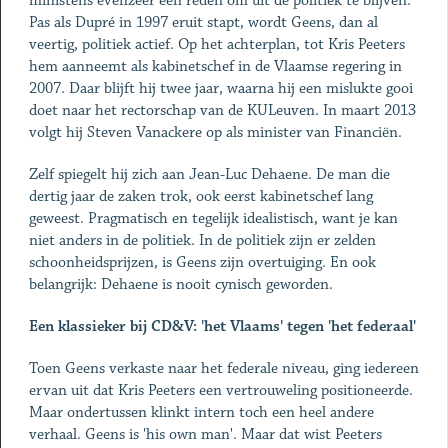
ministens evenzeer een reden om uit de politiek te blijven.
Pas als Dupré in 1997 eruit stapt, wordt Geens, dan al
veertig, politiek actief. Op het achterplan, tot Kris Peeters
hem aanneemt als kabinetschef in de Vlaamse regering in
2007. Daar blijft hij twee jaar, waarna hij een mislukte gooi
doet naar het rectorschap van de KULeuven. In maart 2013
volgt hij Steven Vanackere op als minister van Financiën.
Zelf spiegelt hij zich aan Jean-Luc Dehaene. De man die
dertig jaar de zaken trok, ook eerst kabinetschef lang
geweest. Pragmatisch en tegelijk idealistisch, want je kan
niet anders in de politiek. In de politiek zijn er zelden
schoonheidsprijzen, is Geens zijn overtuiging. En ook
belangrijk: Dehaene is nooit cynisch geworden.
Een klassieker bij CD&V: 'het Vlaams' tegen 'het federaal'
Toen Geens verkaste naar het federale niveau, ging iedereen
ervan uit dat Kris Peeters een vertrouweling positioneerde.
Maar ondertussen klinkt intern toch een heel andere
verhaal. Geens is 'his own man'. Maar dat wist Peeters