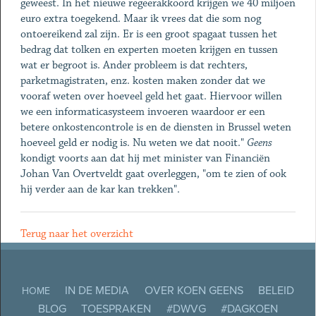
geweest. In het nieuwe regeerakkoord krijgen we 40 miljoen
euro extra toegekend. Maar ik vrees dat die som nog
ontoereikend zal zijn. Er is een groot spagaat tussen het
bedrag dat tolken en experten moeten krijgen en tussen
wat er begroot is. Ander probleem is dat rechters,
parketmagistraten, enz. kosten maken zonder dat we
vooraf weten over hoeveel geld het gaat. Hiervoor willen
we een informaticasysteem invoeren waardoor er een
betere onkostencontrole is en de diensten in Brussel weten
hoeveel geld er nodig is. Nu weten we dat nooit."
Geens
kondigt voorts aan dat hij met minister van Financiën
Johan Van Overtveldt gaat overleggen, "om te zien of ook
hij verder aan de kar kan trekken".
Terug naar het overzicht
IN DE MEDIA
OVER KOEN GEENS
BELEID
HOME
BLOG
TOESPRAKEN
#DWVG
#DAGKOEN