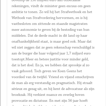
bovenop de 136 miljoen euro aan onbetaalde
rekeningen, vindt de minister geen excuus om geen
ambitie te tonen. Zo wil hij het Strafwetboek en het
Wetboek van Strafvordering hervormen, en is hij
vastbesloten om zittende en staande magistraten
meer autonomie te geven bij de besteding van hun
middelen. Dat de derde macht in dit land op haar
onafhankelijkheid staat, is maar goed ook. Maar dat
wil niet zeggen dat ze geen rekenschap verschuldigd is
aan de burger die haar volgend jaar 1,7 miljard euro
toestopt.Meer en betere justitie voor minder geld,
dat is het doel. En ja, we hebben dat sprookje al zo
vaak gehoord. Toch geven we Koen Geens het
voordeel van de twijfel. Vriend en vijand omschrijven
de man als erg verstandig en pragmatisch. Hij straalt
sérieux en gezag uit, en hij kent de advocatuur als zijn
broekzak. Hij verkiest nuance en overleg boven
provocatie en dictatuur. En met zijn 56 jaar hoeft