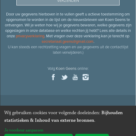
Door uw gegevens hierboven in te vullen geeft u actieve toestemming om
opgenomen te worden in de lijst om de nieuwsbrieven van Koen Geens te
ontvangen. Wil je weten hoe wij je gegevens bewaren, welke gegevens zijn
opgeslagen in onze database en welke rechten jij hebt? Lees alle details in
onze
privacyverklaring
. Met vragen over deze verklaring kan je terecht op
secretariaat.geens@gmail.com
.
U kan steeds een rechtzetting vragen en uw gegevens uit de contactlijst
laten verwijderen.)
Volg
Koen Geens
online:
© 2026
Oud-minister en ere-volksvertegenwoordiger
Koen
Wij gebruiken cookies voor volgende doeleinden:
Bijhouden
Geens
· Alle rechten voorbehouden ·
Cookies wijzigen
statistieken & Inhoud van externe bronnen
.
Webdesign
&
website ontwikkeling
door
Zenjoy in Leuven
. Powered by
Je voorkeur aanpassen
Nimbu
.