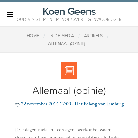
Koen Geens
×
OUD-MINISTER EN ERE-VOLKSVERTEGENWOORDIGER
/
/
/
HOME
IN DE MEDIA
ARTIKELS
ALLEMAAL (OPINIE)
Allemaal (opinie)
op
22 november 2014 17:00
•
Het Belang van Limburg
Drie dagen nadat hij een agent werkonbekwaam
sloeg, wordt een agressieveling vrijgelaten. Ondanks