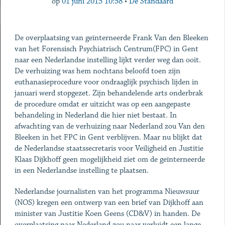
op
01 juni 2015 10:58
•
De Standaard
De overplaatsing van geïnterneerde Frank Van den Bleeken
van het Forensisch Psychiatrisch Centrum(FPC) in Gent
naar een Nederlandse instelling lijkt verder weg dan ooit.
De verhuizing was hem nochtans beloofd toen zijn
euthanasieprocedure voor ondraaglijk psychisch lijden in
januari werd stopgezet. Zijn behandelende arts onderbrak
de procedure omdat er uitzicht was op een aangepaste
behandeling in Nederland die hier niet bestaat. In
afwachting van de verhuizing naar Nederland zou Van den
Bleeken in het FPC in Gent verblijven. Maar nu blijkt dat
de Nederlandse staatssecretaris voor Veiligheid en Justitie
Klaas Dijkhoff geen mogelijkheid ziet om de geïnterneerde
in een Nederlandse instelling te plaatsen.
Nederlandse journalisten van het programma Nieuwsuur
(NOS) kregen een ontwerp van een brief van Dijkhoff aan
minister van Justitie Koen Geens (CD&V) in handen. De
overplaatsing naar Nederland zou naar verluidt een lange