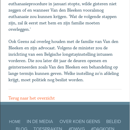
euthanasieprocedure in januari stopte, wilde gisteren niet
zeggen of en wanneer Van den Bleeken vooralsnog
euthanasie zou kunnen krijgen. 'Wat de volgende stappen
zijn, zal ik eerst met hem en zijn familie moeten
overleggen.'
Ook Geens zal overleg houden met de familie van Van den
Bleeken en zijn advocaat. Volgens de minister zou de
inrichting van een Belgische longstayinstelling intussen
vorderen. Die zou later dit jaar de deuren openen en
geïnterneerden zoals Van den Bleeken een behandeling op
lange termijn kunnen geven. Welke instelling zo'n afdeling
krijgt, moet politiek nog beslist worden.
Terug naar het overzicht
IN DE MEDIA
OVER KOEN GEENS
BELEID
HOME
BLOG
TOESPRAKEN
#DWVG
#DAGKOEN