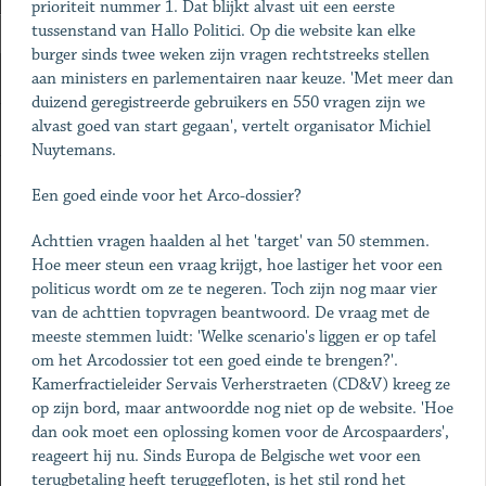
prioriteit nummer 1. Dat blijkt alvast uit een eerste
tussenstand van Hallo Politici. Op die website kan elke
burger sinds twee weken zijn vragen rechtstreeks stellen
aan ministers en parlementairen naar keuze. 'Met meer dan
duizend geregistreerde gebruikers en 550 vragen zijn we
alvast goed van start gegaan', vertelt organisator Michiel
Nuytemans.
Een goed einde voor het Arco-dossier?
Achttien vragen haalden al het 'target' van 50 stemmen.
Hoe meer steun een vraag krijgt, hoe lastiger het voor een
politicus wordt om ze te negeren. Toch zijn nog maar vier
van de achttien topvragen beantwoord. De vraag met de
meeste stemmen luidt: 'Welke scenario's liggen er op tafel
om het Arcodossier tot een goed einde te brengen?'.
Kamerfractieleider Servais Verherstraeten (CD&V) kreeg ze
op zijn bord, maar antwoordde nog niet op de website. 'Hoe
dan ook moet een oplossing komen voor de Arcospaarders',
reageert hij nu. Sinds Europa de Belgische wet voor een
terugbetaling heeft teruggefloten, is het stil rond het