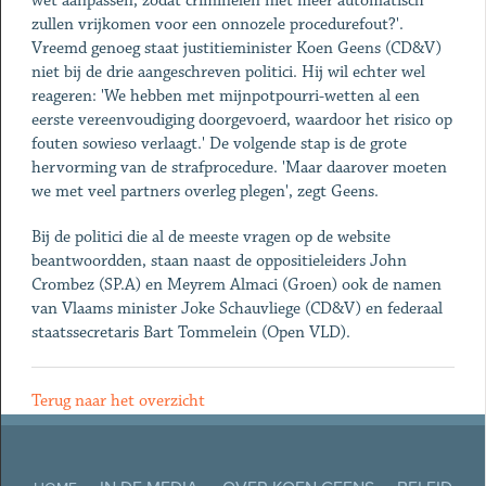
wet aanpassen, zodat criminelen niet meer automatisch
zullen vrijkomen voor een onnozele procedurefout?'.
Vreemd genoeg staat justitieminister Koen Geens (CD&V)
niet bij de drie aangeschreven politici. Hij wil echter wel
reageren: 'We hebben met mijnpotpourri-wetten al een
eerste vereenvoudiging doorgevoerd, waardoor het risico op
fouten sowieso verlaagt.' De volgende stap is de grote
hervorming van de strafprocedure. 'Maar daarover moeten
we met veel partners overleg plegen', zegt Geens.
Bij de politici die al de meeste vragen op de website
beantwoordden, staan naast de oppositieleiders John
Crombez (SP.A) en Meyrem ­Almaci (Groen) ook de namen
van Vlaams minister Joke Schauvliege (CD&V) en ­federaal
staatssecretaris Bart Tommelein (Open VLD).
Terug naar het overzicht