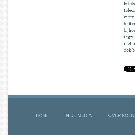
Minis
telec
meer 
buite
bijho
tegen
niet 
ook b
IN DE MEDIA
OVER KOEN
HOME