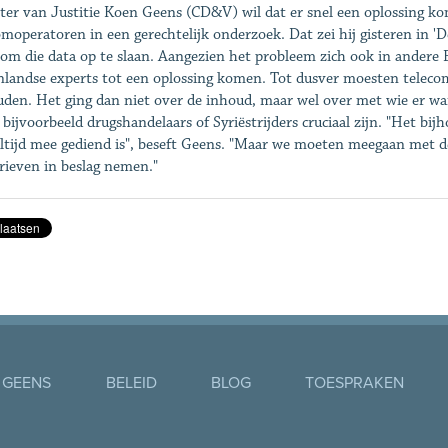
ter van Justitie Koen Geens (CD&V) wil dat er snel een oplossing k
omoperatoren in een gerechtelijk onderzoek. Dat zei hij gisteren in '
om die data op te slaan. Aangezien het probleem zich ook in andere E
nlandse experts tot een oplossing komen. Tot dusver moesten telec
uden. Het ging dan niet over de inhoud, maar wel over met wie er w
 bijvoorbeeld drugshandelaars of Syriëstrijders cruciaal zijn. "Het bi
altijd mee gediend is", beseft Geens. "Maar we moeten meegaan met d
rieven in beslag nemen."
 GEENS
BELEID
BLOG
TOESPRAKEN