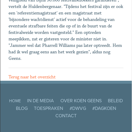
veiligheid van bijna 90.000 festivalbezoekers garanderen",
vertelt de Huldenbergenaar. "Tijdens het festival zijn er ook
een 'referentiemagistraat' en een magistraat met
'bijzondere wachtdienst' actief voor de behandeling van
eventuele strafbare feiten die op of in de buurt van de
festivalweide worden vastgesteld." Een optreden
meepikken, zat er gisteren voor de minister niet in.
"Jammer wel dat Pharrell Williams pas later optreedt. Hem
had ik wel graag eens aan het werk gezien", aldus nog
Geens.
Terug naar het overzicht
IN DE MEDIA
OVER KOEN GEENS
BELEID
HOME
BLOG
TOESPRAKEN
#DWVG
#DAGKOEN
CONTACT