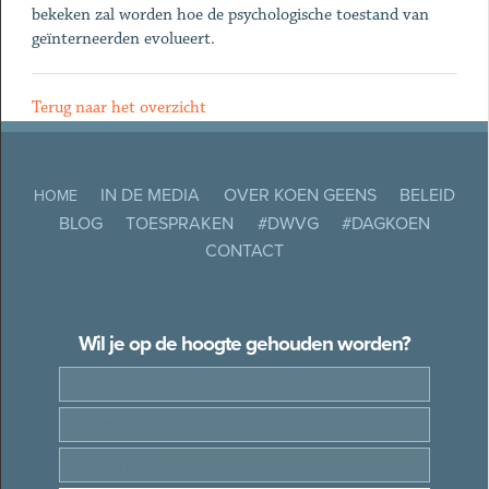
bekeken zal worden hoe de psychologische toestand van
geïnterneerden evolueert.
Terug naar het overzicht
IN DE MEDIA
OVER KOEN GEENS
BELEID
HOME
BLOG
TOESPRAKEN
#DWVG
#DAGKOEN
CONTACT
Wil je op de hoogte gehouden worden?