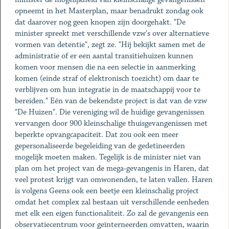
opneemt in het Masterplan, maar benadrukt zondag ook
dat daarover nog geen knopen zijn doorgehakt. "De
minister spreekt met verschillende vzw's over alternatieve
vormen van detentie", zegt ze. "Hij bekijkt samen met de
administratie of er een aantal transitiehuizen kunnen
komen voor mensen die na een selectie in aanmerking
komen (einde straf of elektronisch toezicht) om daar te
verblijven om hun integratie in de maatschappij voor te
bereiden." Eén van de bekendste project is dat van de vzw
"De Huizen". Die vereniging wil de huidige gevangenissen
vervangen door 900 kleinschalige thuisgevangenissen met
beperkte opvangcapaciteit. Dat zou ook een meer
gepersonaliseerde begeleiding van de gedetineerden
mogelijk moeten maken. Tegelijk is de minister niet van
plan om het project van de mega-gevangenis in Haren, dat
veel protest krijgt van omwonenden, te laten vallen. Haren
is volgens Geens ook een beetje een kleinschalig project
omdat het complex zal bestaan uit verschillende eenheden
met elk een eigen functionaliteit. Zo zal de gevangenis een
observatiecentrum voor geïnterneerden omvatten, waarin