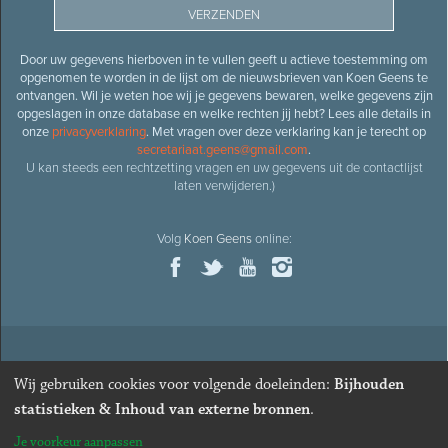
Door uw gegevens hierboven in te vullen geeft u actieve toestemming om
opgenomen te worden in de lijst om de nieuwsbrieven van Koen Geens te
ontvangen. Wil je weten hoe wij je gegevens bewaren, welke gegevens zijn
opgeslagen in onze database en welke rechten jij hebt? Lees alle details in
onze
privacyverklaring
. Met vragen over deze verklaring kan je terecht op
secretariaat.geens@gmail.com
.
U kan steeds een rechtzetting vragen en uw gegevens uit de contactlijst
laten verwijderen.)
Volg
Koen Geens
online:
© 2026
Oud-minister en ere-volksvertegenwoordiger
Koen
Wij gebruiken cookies voor volgende doeleinden:
Bijhouden
Geens
· Alle rechten voorbehouden ·
Cookies wijzigen
statistieken & Inhoud van externe bronnen
.
Webdesign
&
website ontwikkeling
door
Zenjoy in Leuven
. Powered by
Je voorkeur aanpassen
Nimbu
.