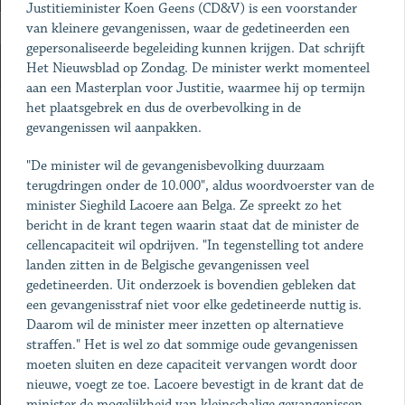
Justitieminister Koen Geens (CD&V) is een voorstander
van kleinere gevangenissen, waar de gedetineerden een
gepersonaliseerde begeleiding kunnen krijgen. Dat schrijft
Het Nieuwsblad op Zondag. De minister werkt momenteel
aan een Masterplan voor Justitie, waarmee hij op termijn
het plaatsgebrek en dus de overbevolking in de
gevangenissen wil aanpakken.
"De minister wil de gevangenisbevolking duurzaam
terugdringen onder de 10.000", aldus woordvoerster van de
minister Sieghild Lacoere aan Belga. Ze spreekt zo het
bericht in de krant tegen waarin staat dat de minister de
cellencapaciteit wil opdrijven. "In tegenstelling tot andere
landen zitten in de Belgische gevangenissen veel
gedetineerden. Uit onderzoek is bovendien gebleken dat
een gevangenisstraf niet voor elke gedetineerde nuttig is.
Daarom wil de minister meer inzetten op alternatieve
straffen." Het is wel zo dat sommige oude gevangenissen
moeten sluiten en deze capaciteit vervangen wordt door
nieuwe, voegt ze toe. Lacoere bevestigt in de krant dat de
minister de mogelijkheid van kleinschalige gevangenissen