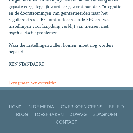
zorgen voor de correcte psychiatrische behandeling en de
gepaste zorg. Tegelijk wordt er gewerkt aan de reïntegratie
en de doorstromingen van geïnterneerden naar het
reguliere circuit. Er komt ook een derde FPC en twee
instellingen voor langdurig verblijf van mensen met
psychiatrische problemen."
Waar die instellingen zullen komen, moet nog worden
bepaald.
KEN STANDAERT
Terug naar het overzicht
IN DE MEDIA
OVER KOEN GEENS
BELEID
HOME
BLOG
TOESPRAKEN
#DWVG
#DAGKOEN
CONTACT