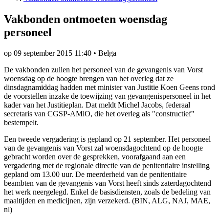
​Vakbonden ontmoeten woensdag
personeel
op
09 september 2015 11:40
•
Belga
De vakbonden zullen het personeel van de gevangenis van Vorst
woensdag op de hoogte brengen van het overleg dat ze
dinsdagnamiddag hadden met minister van Justitie Koen Geens rond
de voorstellen inzake de toewijzing van gevangenispersoneel in het
kader van het Justitieplan. Dat meldt Michel Jacobs, federaal
secretaris van CGSP-AMiO, die het overleg als "constructief"
bestempelt.
Een tweede vergadering is gepland op 21 september. Het personeel
van de gevangenis van Vorst zal woensdagochtend op de hoogte
gebracht worden over de gesprekken, voorafgaand aan een
vergadering met de regionale directie van de penitentiaire instelling
gepland om 13.00 uur. De meerderheid van de penitentiaire
beambten van de gevangenis van Vorst heeft sinds zaterdagochtend
het werk neergelegd. Enkel de basisdiensten, zoals de bedeling van
maaltijden en medicijnen, zijn verzekerd. (BIN, ALG, NAJ, MAE,
nl)