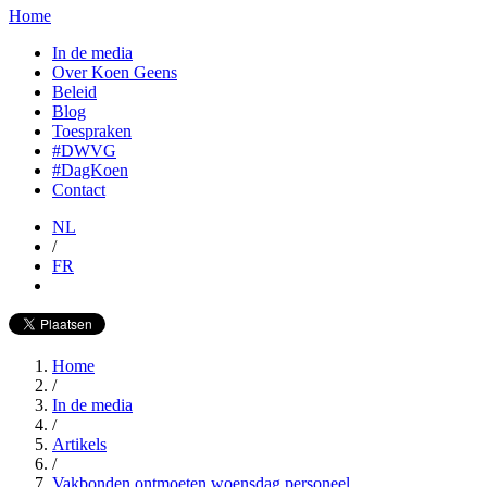
Home
In de media
Over Koen Geens
Beleid
Blog
Toespraken
#DWVG
#DagKoen
Contact
NL
/
FR
Home
/
In de media
/
Artikels
/
​Vakbonden ontmoeten woensdag personeel