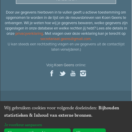
Door uw gegevens hierboven in te vullen geeft u actieve toestemming om
opgenomen te worden in de lijst om de nieuwsbrieven van Koen Geens te
ontvangen. Wil je weten hoe wij je gegevens bewaren, welke gegevens zijn
opgeslagen in onze database en welke rechten jij hebt? Lees alle details in
onze
privacyverklaring
. Met vragen over deze verklaring kan je terecht op
secretariaat.geens@gmail.com
.
U kan steeds een rechtzetting vragen en uw gegevens uit de contactlijst
laten verwijderen.)
Volg
Koen Geens
online:
© 2026
Oud-minister en ere-volksvertegenwoordiger
Koen
Wij gebruiken cookies voor volgende doeleinden:
Bijhouden
Geens
· Alle rechten voorbehouden ·
Cookies wijzigen
statistieken & Inhoud van externe bronnen
.
Webdesign
&
website ontwikkeling
door
Zenjoy in Leuven
. Powered by
Je voorkeur aanpassen
Nimbu
.