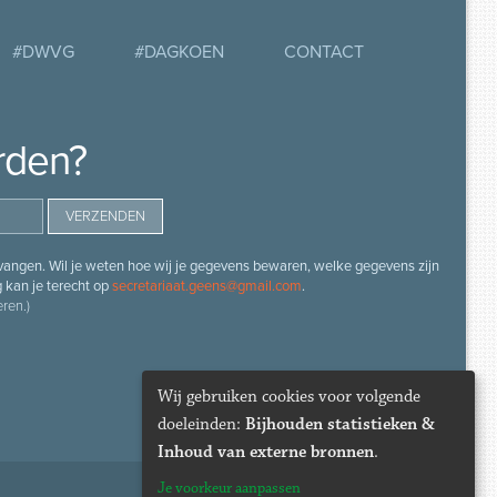
#DWVG
#DAGKOEN
CONTACT
rden?
angen. Wil je weten hoe wij je gegevens bewaren, welke gegevens zijn
g kan je terecht op
secretariaat.geens@gmail.com
.
ren.)
Wij gebruiken cookies voor volgende
doeleinden:
Bijhouden statistieken &
Inhoud van externe bronnen
.
Je voorkeur aanpassen