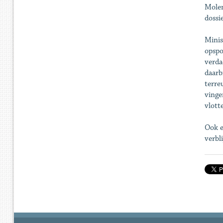
Molen
dossi
Minis
opspo
verda
daarb
terre
vinge
vlott
Ook e
verbl