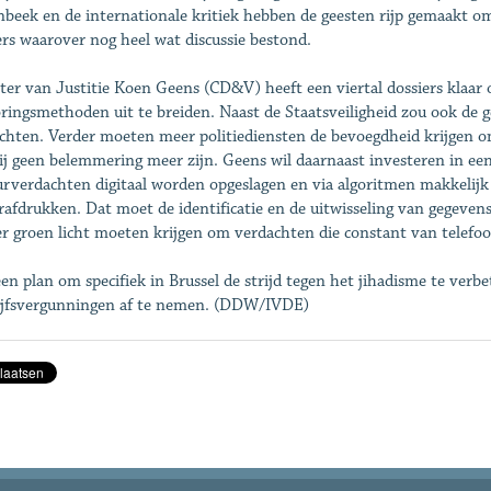
beek en de internationale kritiek hebben de geesten rijp gemaakt om 
ers waarover nog heel wat discussie bestond.
ter van Justitie Koen Geens (CD&V) heeft een viertal dossiers klaar 
ringsmethoden uit te breiden. Naast de Staatsveiligheid zou ook de g
chten. Verder moeten meer politiediensten de bevoegdheid krijgen o
ij geen belemmering meer zijn. Geens wil daarnaast investeren in 
urverdachten digitaal worden opgeslagen en via algoritmen makkelijk
rafdrukken. Dat moet de identificatie en de uitwisseling van gegevens
er groen licht moeten krijgen om verdachten die constant van telefoo
en plan om specifiek in Brussel de strijd tegen het jihadisme te verbet
ijfsvergunningen af te nemen. (DDW/IVDE)