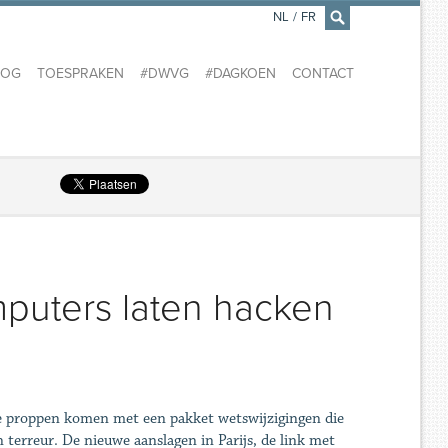
NL
/
FR
×
LOG
TOESPRAKEN
#DWVG
#DAGKOEN
CONTACT
omputers laten hacken
 de proppen komen met een pakket wetswijzigingen die
 terreur. De nieuwe aanslagen in Parijs, de link met