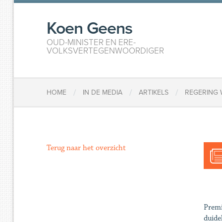
Koen Geens
OUD-MINISTER EN ERE-
VOLKSVERTEGENWOORDIGER
/
/
/
HOME
IN DE MEDIA
ARTIKELS
​​REGERIN
Terug naar het overzicht
Premi
duide