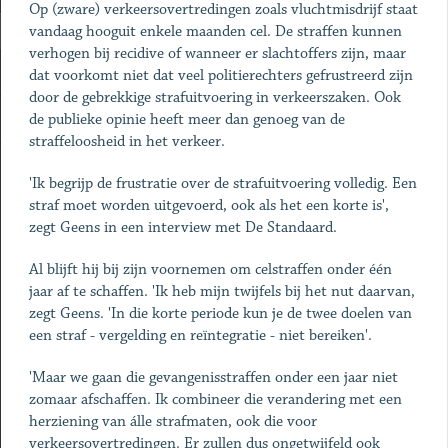
Op (zware) verkeersovertredingen zoals vluchtmisdrijf staat
vandaag hooguit enkele maanden cel. De straffen kunnen
verhogen bij recidive of wanneer er slachtoffers zijn, maar
dat voorkomt niet dat veel politierechters gefrustreerd zijn
door de gebrekkige strafuitvoering in verkeerszaken. Ook
de publieke opinie heeft meer dan genoeg van de
straffeloosheid in het verkeer.
'Ik begrijp de frustratie over de strafuitvoering volledig. Een
straf moet worden uitgevoerd, ook als het een korte is',
zegt Geens in een interview met De Standaard.
Al blijft hij bij zijn voornemen om celstraffen onder één
jaar af te schaffen. 'Ik heb mijn twijfels bij het nut daarvan,
zegt Geens. 'In die korte periode kun je de twee doelen van
een straf - vergelding en reïntegratie - niet bereiken'.
'Maar we gaan die gevangenisstraffen onder een jaar niet
zomaar afschaffen. Ik combineer die verandering met een
herziening van álle strafmaten, ook die voor
verkeersovertredingen. Er zullen dus ongetwijfeld ook