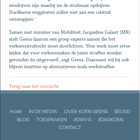
misdrijven zijn waarbij we de strafmaat opdrijven.
Hardleerse wegpiraten zullen niet aan een celstraf
ontsnappen.'
Samen met minister van Mobiliteit Jacqueline Galant (MR)
stelt Geens daarom een groep experts samen die het
verkeersstrafrecht moet doorlichten. 'Hun werk moet ertoe
leiden dat voor verkeerszaken de juiste straffen worden
gevonden én uitgevoerd', zegt Geens. Daarnaast wil hij ook
blijven inzetten op alternatieven zoals werkstraffen.
Terug naar het overzicht
IN DE MEDIA
OVER KOEN GEENS
BELEID
HOME
BLOG
TOESPRAKEN
#DWVG
#DAGKOEN
CONTACT