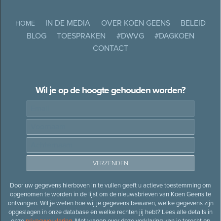
IN DE MEDIA
OVER KOEN GEENS
BELEID
HOME
BLOG
TOESPRAKEN
#DWVG
#DAGKOEN
CONTACT
Wil je op de hoogte gehouden worden?
Door uw gegevens hierboven in te vullen geeft u actieve toestemming om
opgenomen te worden in de lijst om de nieuwsbrieven van Koen Geens te
ontvangen. Wil je weten hoe wij je gegevens bewaren, welke gegevens zijn
opgeslagen in onze database en welke rechten jij hebt? Lees alle details in
onze
privacyverklaring
. Met vragen over deze verklaring kan je terecht op